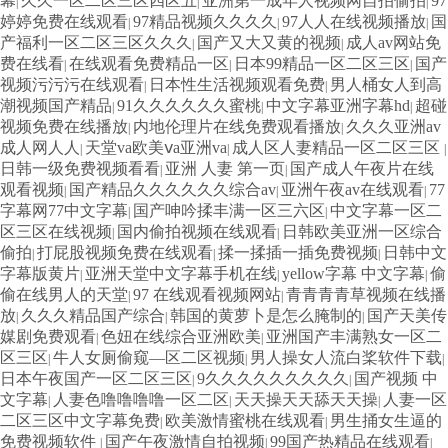
幕
久久一区二区三区四区五
亚洲第一成年人视频网自拍偷拍
97
|
|
|
婷婷免费在线观看
97精品视频久久久久
97人人在线视频播放
国
|
|
|
产福利一区二区三区久久久
国产又大又黄的视频
成人av网站免
|
|
费在线看
在线观看免费精品一区
日本99精品一区二区三区
国产
|
|
|
视频污污污在线观看
日本性生活视频观看免费
男人桶女人到高
|
|
潮视频国产精品
91久久久久久久蜜桃
中文字幕亚洲字幕hd
超碰
|
|
|
视频免费在线播放
内地伦理片在线免费观看播放
久久久亚洲av
|
|
成人网人人
天堂va欧美ⅴa亚洲va
成人区人妻精品一区二区三区
|
|
|
日韩一级免费视频看看
亚洲 人妻 第一页
国产成人午夜片在线
|
|
观看视频
国产精品久久久久久久综合av
亚洲午夜av在线观看
77
|
|
|
字幕网77中文字幕
国产呻吟揉丰满一区三六区
中文字幕一区二
|
|
区三区在线视频
国内偷拍视频在线观看
日韩欧美亚洲一区综合
|
|
偷拍
打屁股视频免费在线观看
揉一揉插一插免费视频
日韩中文
|
|
|
字幕版黄片
亚洲天堂中文字幕手机在线
yellow字幕 中文字幕
偷
|
|
|
偷在线男人的天堂
97 在线观看视频网站
青青青青草视频在线播
|
|
放
久久久精品国产综合
韩国的黄萝卜是怎么腌制的
国产天美传
|
|
|
媒剧免费观看
色妞在线综合亚洲欧美
亚洲国产丰满熟女一区二
|
|
区三区
牛人女厕偷窥—区二区视频
男人操女人流白桨软件下载
|
|
|
日本午夜国产一区二区三区
9久久久久久久久久久
国产视频 中
|
|
文字幕
人妻色噜噜噜噜一区二区
天天操天天舔天天操
人妻一区
|
|
|
二区三区中文字幕免费
欧美激情蜜桃在线观看
男生捅女生逼的
|
|
免费视频软件
国产午夜激情自拍视频
99国产热精品在线观看
|
|
|