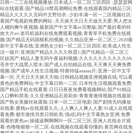
日韩一二三在线视频播放
日本成人一区二区三区四区
瑟瑟瑟网
|
|
站在线观看
国产精品18禁高潮网站免费
在线观看国内精品三区
|
|
|
精品久久久久久无码中文野结衣
少妇丰满一区一二区视频社区
|
|
看国产电视剧免费的网站
天天操天天日天天做天天爱
男人把女
|
|
人桶到爽午夜视频
最新国产中文字幕av完整版
国产最好看的特
|
|
效大片av
老司机福利在线免费观看视频
青青草手机免费在线视
|
|
频
国产精品无码国模私拍视频
久久精品亚洲一区二区三
2020最
|
|
|
新中文字幕在线
亚洲熟女少妇一区二区三区四区
欧美成人性生
|
|
活一级片
亚洲国产精品久久久久秋霞1
国产伦精品一区二区三
|
|
区妓国产
精品人妻无码午夜福利视频
久久久久久久久久久久69
|
|
|
苍井空大战黑人喷水
国产成人自拍精品在线
天天爽天天爽免费
|
|
视频
国产成年人性生活视频
特黄特猛aaaaaa片
亚洲一区中文字
|
|
|
幕一区
天天日天天操天天啪
日韩精品视频亚洲视频在线
可以看
|
|
|
黄色的免费网站
中文字幕日韩一二区
日本性生活视频观看免费
|
|
|
国产精品手机在线看黄
日日日夜夜免费看视频网站
国产91精品
|
|
入口蝌蚪简美
久久亚洲精品石原莉奈
青青青激情视频在线最新
|
|
|
国产熟女美腿丝袜露脸
日本一区二三区电影
国产剧情无码播放
|
|
在线看
蜜桃av在线观看久久
人人爽人人爽人人妻
91成人在线观
|
|
|
看免费
都市激情另类日韩欧美
强d乱码中文字幕熟女亚洲
免费
|
|
|
观看的黄色av
操骚逼啊啊啊叫一区二区三区
亚洲人在线全片观
|
|
看
色噜噜狠狠一区二区
在线视频在线观看你懂的
黄页网在线免
|
|
|