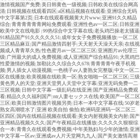
激情视频国产免费
美日韩黄色一级视频
日韩欧美在线综合网高
|
|
清
日韩视频在线观看四区
a区精品视频在线观看
亚洲综合无码
|
|
|
中文字幕第2页
日本在线观看视频黄大片www
亚洲91久久精品
|
|
综合
青青青青青青网站免费观看
亚洲性色av一区二区
日韩亚洲
|
|
|
欧美中文在线电影
99热综合中文字幕在线
老头鸡巴操老太骚逼
|
|
|
91精品国产91久久久久久51
成年女女子免费视频播放
一区二区
|
|
三区精品麻豆
国产精品激情四射手
天天射天天澡天天亲
在线视
|
|
|
频成人青青草久热
性色蜜月av一区二区三区
亚洲图片av伦理三
|
|
级
广州最大的成人免费视频
成人亚洲国产综合精品91
大黑鸡巴
|
|
|
性爱激情的视频
加勒比久久综合久久678
青青青青午夜手机视
|
|
频
男人插女人动漫视频
一色桃子av人妻熟女完整版
中文一区二
|
|
|
区在线播放
欧美视频在线欧美一区
熟女啪啪一区二区三区
三级
|
|
|
黄色男人的天堂
亚洲天堂男人天堂中文字幕
亚洲无码免费一二
|
|
三区视频
日韩中文字幕一级乱码在线亚洲
国产亚洲精品免费观
|
|
看
精品久久久福利国产
ntr人妻セックス在线
欧美国产一区二区
|
|
|
三区
欧美日韩激情图片视频另类
日本一本中文字幕在线
50岁老
|
|
|
熟女高潮喷水了
亚洲 欧美自拍 偷拍
欧洲码亚洲码一区二区三
|
|
区四区
国内在线精品视频在线观看
美女内射视频美女内射
国产
|
|
|
亚洲精品视频久久久
国产午夜精品在线播放
久久久久久狠狠综
|
|
合一本
青青久在线观看免费视频
中年美熟妇与少年的激情
亚洲
|
|
|
中文字幕一区av
亚洲成av人片天堂网九九人
国产美女激情高潮
|
|