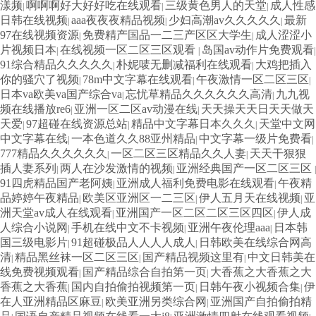
漾频
啊啊啊好大好好吃在线观看
三级黄色男人的天堂
成人性感
|
|
|
日韩在线视频
aaa夜夜夜精品视频
少妇高潮av久久久久久
最新
|
|
|
97在线视频资源
免费精产国品一二三产区区大学生
成人涩涩小
|
|
片视频日本
在线视频一区二区三区观看
岛国av动作片免费观看
|
|
|
91综合精品久久久久久
朴妮唛无删减福利在线观看
大鸡把插入
|
|
你的骚穴了视频
78m中文字幕在线观看
午夜激情一区二区三区
|
|
|
日本va欧美va国产综合va
忘忧草精品久久久久久久高清
九九视
|
|
频在线播放re6
亚洲一区二区av动漫在线
天天操天天日天天做天
|
|
天爱
97超碰在线资源总站
精品中文字幕日本久久久
天堂中文网
|
|
|
中文字幕在线
一本色道久久88亚州精品
中文字幕一级片免费看
|
|
|
777精品久久久久久久
一区二区三区精品久久人妻
天天干狠狠
|
|
插人妻系列
两人在沙发激情的视频
亚洲经典国产一区二区三区
|
|
|
91四虎精品国产老阿姨
亚洲成人福利免费电影在线观看
午夜精
|
|
品婷婷午夜精品
欧美区亚洲区一二三区
伊人五月天在线视频
亚
|
|
|
洲天堂av成人在线观看
亚洲国产一区二区二区三区四区
伊人成
|
|
人综合小说网
手机在线中文不卡视频
亚洲午夜伦理aaa
日本韩
|
|
|
国三级电影片
91超碰极品人人人人成人
日韩欧美在线综合网高
|
|
清
精品黑丝袜一区二区三区
国产精品视频这里有
中文日韩美在
|
|
|
线免费视频观看
国产精品综合自拍第一页
大香蕉之大香蕉之大
|
|
香蕉之大香蕉
国内自拍偷拍视频第一页
日韩午夜小视频合集
伊
|
|
|
在人亚洲精品区麻豆
欧美亚洲另类综合网
亚洲国产自拍偷拍精
|
|