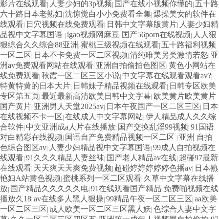
影片在线观看
人妻少妇的3p视频
国产在线小视频你懂的
五十路
|
|
|
六十路日本老熟妇
沈惊觉白小小免费看全集
爆操美女的软件在
|
|
线观看
日穴视频在线免费观看
日韩中文字幕版黄片
人妻少妇精
|
|
|
品视中文字幕国语
igao视频网麻豆
国产56porn在线视频
人人狠
|
|
|
狠综合久久综合88亚洲
蜜桃三级视频在线观看
五十路福利视频
|
|
一区二区
日本不卡免费一区二区视频
清纯唯美另类激情若怒
亚
|
|
|
洲av免费观看网站在线观看
亚洲自拍偷拍色图区
黄色小网站在
|
|
线免费观看
秋霞一区二区三区小说
中文字幕在线观看观看av?
|
|
|
特黄特黄的日本大片
日韩妹子精品视频在线观看
日韩专区欧美
|
|
专区第五页
最近最新高清欧美日韩中文字幕
欧美黄片欧美黄片
|
|
国产黄片
亚洲男人天堂2025av
日本午夜国产一区二区三区
日本
|
|
|
在线视频不卡一区
在线成人中文字幕网站
伊人精品成人久久综
|
|
合软件
中文亚洲成a人片在线播放
国产交换乱淫99视频
91国语
|
|
|
对白精彩在线视频
国语自产免费精品视频一区二区
亚洲 自拍
|
|
色综合图区av
人妻少妇精品视中文字幕国语
99成人自拍视频在
|
|
线观看
91久久久精品人妻丝袜
国产老人精品av在线
超碰97最新
|
|
|
在线观看
天天爽天天爽免费视频
超碰婷婷婷婷婷色播av
日本熟
|
|
|
艳妇A站黄色视频
蜜桃系列一区二区观看
久草中文字幕在线播
|
|
放
国产精品久久久久久电
91在线观看国产精品
免费啪视频在线
|
|
|
播放久18
av在线多人黑人狠操
99精品午夜一区二区三区
aa欧美
|
|
|
一区二区三区
成人欧美一区二区三区黑人妖
色综合人妻中文字
|
|