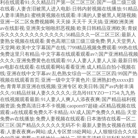
利在线观看91
久久精品日产第一区二区三区
国产一级二级三级
|
|
在线看
人妻含泪被黑人进入电影
日韩内射视频在线播放
91精品
|
|
|
人妻丰满熟妇
蜜桃黄视频在线观看
丰满的人妻被黑人尾随视频
|
|
|
亚洲一区二区免费视频啊
天天操 天天干 天天搞
亚洲欧洲美洲
|
|
av在线影视
亚洲美女啪啪邪恶视频
欧美日韩精品亚洲欧美
青娱
|
|
|
乐久久久久久久久久久久久久
56精品久久一区二区三区
最新人
|
|
妻熟女视频在线观看
黄色高潮三级三级三级免费
男人天堂男人
|
|
天堂网
欧美中文字幕国产在线
7799精品视频免费观看
99热在线
|
|
|
免费这里只有精品
中文字幕在线观看观看av?
国产亚洲精品视频
|
|
久久久
亚洲免费黄色在线观看
91人人妻人人妻人人澡
最新日韩
|
|
|
av电影在线观看
在线观看网站看看亚洲
成人精品自拍小视频在
|
|
线
亚洲在线中文字幕av
乱色熟女综合一区二区三区四
99国产热
|
|
|
视频在线观看首页
亚洲一级中文字黄色片
亚洲熟妇色xxxxx妇
|
|
色
青青草原亚洲在线视频
亚洲专区 欧美日韩
国产av内射丰满
|
|
|
久久
91精品丝袜人妻久久久久久
北岛玲HEYZO一1754
九九热
|
|
|
在线视频观看最新
91人妻人人爽人人添夜夜爽
国产精品福利视
|
|
频资源
免费高清日本不卡视频
caoporn97超碰
a区精品视频在线
|
|
|
观看
a在线观看免费久不卡精品
AV成人国产免费久久精品
天堂
|
|
|
免费av在线播放
免费人妻视频在线观看
日本激情在线看一区二
|
|
区三区
国产精品久久久久久无码不卡
最新人妻熟女视频在线观
|
|
看
人妻夜夜爽av网站
成人专区禁18处网站
人人狠狠综合久久综
|
|
|