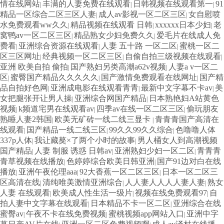
情在线网站
丰满的人妻免费在线观看
日韩视频在线观看第一
91
|
|
|
精品一区综合二区三区人妻
成人av影视一区二区三区
女自慰喷
|
|
水免费观看ww久久
精品视频在线观看 日韩
xxxxxx日本少妇
老
|
|
|
窝鸭av一区二区三区
精品熟女少妇免费久久
爱毛片在线成人免
|
|
费看
亚洲综合资源在线观看
人妻 五十路 一区二区
蜜桃一区二
|
|
|
区三区网址
经典视频一区二区三区
自偷自拍三级视频在线观看
|
|
|
亚洲 欧美自拍 偷拍
国产熟妇另类高潮a62v视频
人妻a v一区二
|
|
区
蜜臀国产精品久久久久久
国产激情免费观看在线网址
国产精
|
|
|
品自拍好色网
亚洲成电影在线观看青青
最新中文字幕不卡av
美
|
|
|
女把腿张开让男人操
亚洲综合网国产精品
日本熟艳妇A站黄色
|
|
视频
k频道宅男在线观看av
四季av在线一区二区三区
偷玩朋友
|
|
|
熟睡人妻2韩国
欧美无矿砖一线二线三显卡
青青青国产高清在
|
|
线观看
国产精品一线二线三区
99久久99久久综合
色噜噜人体
|
|
|
337p人体
我让藏獒×了两个小时的故事
男人桶女人到高潮视频
|
|
国产精品
人妻 制服 诱惑 日韩av
亚洲熟妇少妇一区二区
青青青
|
|
|
青草视频在线播放
色婷婷综合欧美日韩亚洲
国产91边对白在线
|
|
播放
亚洲午夜伦理aaa
92大香蕉一区二区三区
日本一区二区三
|
|
|
区高清在线
清纯唯美激情亚洲综合
人人妻人人人人妻人妻
熟女
|
|
|
人妻 在线观看
欧美成人性生活一级片
视频在线免费观看97
自
|
|
|
拍人妻中文字幕在线观看
日本精品不卡一区二区
亚洲综合在线
|
|
蜜臀av
午夜不卡在线免费视频
蜜桃视频app网站入口
亚洲中字
|
|
|