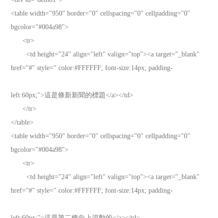
<table width="950" border="0" cellspacing="0" cellpadding="0"
bgcolor="#004a98">
<tr>
<td height="24" align="left" valign="top"><a target="_blank"
href="#" style=" color:#FFFFFF; font-size:14px; padding-
left:60px;">這是條新新聞的標題</a></td>
</tr>
</table>
<table width="950" border="0" cellspacing="0" cellpadding="0"
bgcolor="#004a98">
<tr>
<td height="24" align="left" valign="top"><a target="_blank"
href="#" style=" color:#FFFFFF; font-size:14px; padding-
left:60px;">這是第二條向上滾動的</a></td>