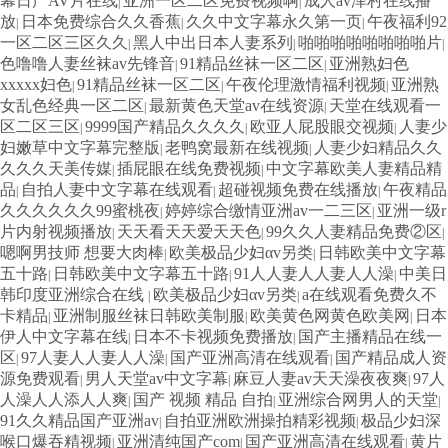
幕日产AV片在线
亚洲一区二区免费视频啊
成人av泽村在线播
|
|
放
日本免费综合久久香蕉
久久中文字幕永久第一页
午夜福利92
|
|
|
一区二区三区久久
黑人中出日本人妻系列
啪啪啪啪啪啪啪啪片
|
|
|
色噜噜人妻丝袜av先锋音
91精品丝袜一区二区
亚洲熟妇色
|
|
xxxxx妇色
91精品丝袜一区二区
午夜伦理激情福利视频
亚洲熟
|
|
|
女乱色经典一区二区
最新黄色天堂av在线资源
天堂在线观看一
|
|
区二区三区
9999国产精品久久久久
欧亚人屁股眼交视频
人妻少
|
|
|
妇嫩草中文字幕完整版
老鸭窝最新在线视频
人妻少妇精品久久
|
|
久久久天美传媒
插屁眼在线免费视频
中文字幕欧美人妻精品精
|
|
品
自拍人妻中文字幕在线观看
超碰视频免费在线播放
午夜精品
|
|
|
久久久久久久99蜜桃夜
婷婷综合缴情亚洲av一二三区
亚洲一级r
|
|
片内射视频播放
天天看天天爱天天色
99久久人妻精品免费②区
|
|
|
嗯啊男技师 想要大肉棒
欧美极品少妇αv另类
日韩欧美中文字幕
|
|
五十路
日韩欧美中文字幕五十路
91人人妻人人妻人人澡
中美日
|
|
|
韩印度亚洲综合在线
欧美极品少妇αv另类
a在线观看免费久不
|
|
卡精品
亚洲制服丝袜日韩欧美制服
欧美黄色网黄色欧美网
日本
|
|
|
伊人中文字幕在线
日本不卡视频免费播放
国产主播精品在线一
|
|
区
97人妻人人妻人人澡
国产亚洲高清在线观看
国产精品成人资
|
|
|
源免费观看
男人天堂av中文字幕
麻豆人妻av天天澡夜夜爽
97人
|
|
|
人澡人人添人人爽
国产 视频 精品 自拍
亚洲综合网男人的天堂
|
|
|
91久久精品国产亚洲av
自拍亚洲欧洲操拍精彩视频
极品少妇深
|
|
喉口爆吞精视频
亚洲清纯国产com
国产亚洲高清在线观看
黄片
|
|
|