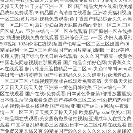
费观看
午夜少妇成人人妻av
香蕉视频免费看国产精品
天天抽天
|
|
|
天操天天射
91千人斩亚洲一区二区
国产精品大片在线看
欧美精
|
|
|
品成年免费观看
99精品国产高清自在线看超
亚洲欧美福利视频
|
|
一区二区
黄片福利视频免费观看
色丁香国产精品综合久久
av蜜
|
|
|
臀一区二区三区
后进少妇白嫩大屁股肉裆av
亚洲一区二区三区
|
|
四区成人av
亚洲av综合一区二区在线观看
国产原创一区在线播
|
|
放
插进去视频免费在线观看
亚洲综合天堂av一区
少妇人妻系列
|
|
|
500视频
1024你懂在线视频
国产伦精品一区二区三区妓国产
9i
|
|
|
精品福利一区二区三区蜜桃
国产av国片精品jk制服
一部av美艳
|
|
长腿人妻
国产综合欧美日韩在线观看
久久久国产麻豆一级黄色
|
|
|
中国老头同志视频在那里观看
国产精品自拍好色网
大香蕉久久
|
|
av在线观看
超污韩漫无遮挡精品一区二区av
九色91蝌蚪porn
欧
|
|
|
美日韩一级特黄特黄
国产午夜精品久久久久婷看片
欧洲老妇人
|
|
一区二区三区
插鸡视频完整版在线观看免费高清
天天插天天操
|
|
天天日天天玩天天射
亚洲第一黄色日韩欧美
亚洲av综合一区二
|
|
区在线观看
国产在线a免费观看
日本黄色录像第1部播放器播放
|
|
|
日本性生活视频观看免费
国产婷婷色三区二区一区
把鸡鸡伸进
|
|
去的视频
手机在线观看 国产精品
亚洲国产av自拍网站
午夜激
|
|
|
情一区二区三区
天天摸天天操天天操
欧美极品jiizzhd欧美24
国
|
|
|
产精品网在线观看
美女厕所撒尿偷拍视频
亚洲成年人在线免费
|
|
观看
中文字幕乱码电影三区四区
日本一区二区伦理在线观看
国
|
|
|
产免费又粗又猛又爽
99精品国产99久久久久久久久
久久超碰97
|
|