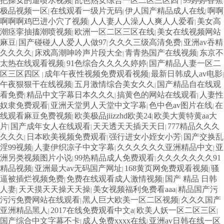
把操女的逼喷水视频
乱色熟女综合一区二区三区四
99婷婷香蕉
|
|
极品视频一区
在线观看一级片无码
伊人国产精品成人在线
啊啊
|
|
|
啊啊啊鸡巴进小穴了视频
人人妻人人澡人人爽人人爱看
美女高
|
|
潮痉挛抽搐潮喷视频
欧洲一区二区三区在线
美女在线视频网站
|
|
麻豆
国产碰碰人人爱人人做97
久久久三级高清免费
亚洲av吞精
|
|
|
久久久久
床戏高潮呻吟声片段大全
青青热国产在线视频
东京不
|
|
|
太热在线观看视频
91色综合久久久久婷婷
国产精品人妻一区二
|
|
区三区四区
成年午夜性视频免费观看视频
最新日韩成人av电影
|
|
|
午夜狠狠干在线视频
五月激情综合美女久久
国产精品自在线观
|
|
看免费
精品中文字幕日本久久久
搞黄色的网站在线观看
人妻性
|
|
|
奴隶免费观看
亚洲天堂男人天堂中文字幕
色中色av图片在线
在
|
|
|
线观看麻豆免费视频
欧美极品jiizzhd欧美24
欧美大黄特黄aa大
|
|
片
国产成年女人在线观看
天天透天天插天天日
777精品久久久
|
|
|
久久久
日本欧美视频免费观看
强行进女小姪女小芳
国产交换乱
|
|
|
淫99视频
人妻伊织凉子中文字幕
久久久久久久亚洲精品中文
亚
|
|
|
洲另类视频图片小说
99热精品成人免费观看
久久久久久久久91
|
|
精品视频
亚洲最大av无码国产网址
168黄页网免费观看视频
骚
|
|
|
逼被插烂视频免费
免费在线观看成人激情视频
国产 精品 日韩
|
|
人妻
天天摸天天操天天操
美女视频福利免费看aaa
精品国产污
|
|
|
污污免费网站在线观看
黑人巨大欧美一区二区视频
久久久国产
|
|
亚洲精品黑人
2017在线免费观看中文a
欧美人妖一区二区三区
|
|
|
国产综合中文字幕不卡
成人免费xxxx在线
亚洲av日韩在线一区
|
|