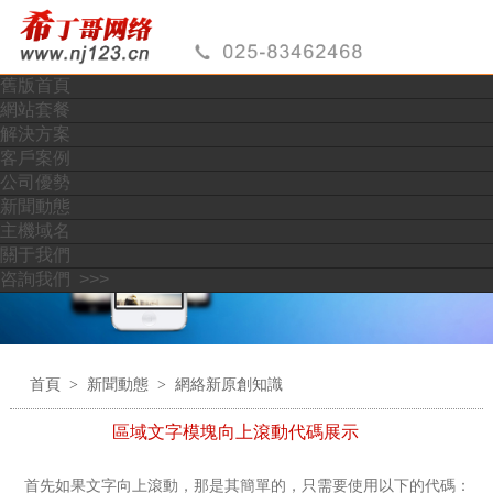
加勒比人妻av系列专区,白洁少妇一区二区麻豆,亚洲在线电影第
一区,亚洲欧美日韩人妻一区二区三区,自拍偷拍亚洲中文字幕,久
久久久久久久久久无,夜晚男人18app在线,超级碰碰碰97免费视
频,久久久久久久极品人妻
舊版首頁
網站套餐
解決方案
客戶案例
公司優勢
新聞動態
主機域名
關于我們
咨詢我們 >>>
首頁
>
新聞動態
>
網絡新原創知識
區域文字模塊向上滾動代碼展示
首先如果文字向上滾動，那是其簡單的，只需要使用以下的代碼：