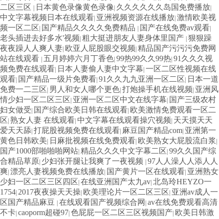
二区三区
日本黄色录像黄色录像
久久久久久久岛国免费播放
|
|
|
中文字幕视频日本在线观看
亚洲视频资源在线播放
激情欧美视
|
|
频一区二区
国产精品久久久久免费精品
国产在线免费av观看
|
|
|
老头插进去好多水'视频
粗大挺进朋友人妻身体里国产
狠狠躁
|
|
夜夜躁人人爽人妻
欧亚人屁股眼交视频
精品国产污污污免费网
|
|
站在线观看
五月婷婷六月丁香色
99热99久久99热
91久久久视
|
|
|
频免费在线观看
日本人妻偷人妻中文字幕
一区二区性视频在线
|
|
观看
国产精品一级片免费看
91久久九九亚洲一区二区
日本一道
|
|
|
免费一二三区
男人和女人哪个更色
打炮操手机在线视频
亚洲风
|
|
|
情少妇一区二区三区
亚洲一区二区中文在线字幕
国产三级农村
|
|
妇女做受
国产综合欧美日韩在线观看
欧美激情免费观看一区二
|
|
区
熟女人妻 在线观看
中文字幕在线观看操穴视频
天天摸天天
|
|
|
爱天天舔
打屁股视频免费在线观看
麻豆国产精品com
亚洲第一
|
|
|
黄色日韩欧美
日麻批视频在线免费观看
欧美熟女大屁股流白浆
|
|
|
国产1000部啪啪啪网站
精品久久久中文字幕二区
99久久国产综
|
|
合精品草原
少妇张开腿让我爽了一夜视频
97人人澡人人添人人
|
|
爽
漂亮人妻视频免费在线播放
国产黄片一区在线观看
亚洲熟女
|
|
|
少妇一区二区三区四区
在线亚洲国产太九av
北岛玲HEYZO一
|
|
1754
2017夜夜操天天操
欧美理论片一区二区三区
亚洲av成人一
|
|
|
区国产精品麻豆
在线观看国产视频综合网
av在线免费观看高清
|
|
不卡
caoporm超碰97
色屁屁一区二区三区视频国产
欧美日韩激
|
|
|