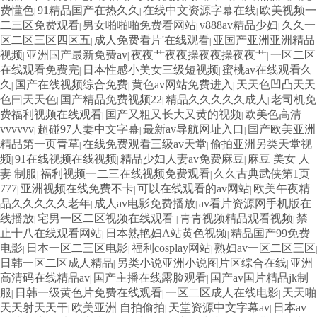
费懂色
91精品国产在热久久
在线中文资源字幕在线
欧美视频一
|
|
|
二三区免费观看
男女啪啪啪免费看网站
v888av精品少妇
久久一
|
|
|
区二区三区四区五
成人免费看片'在线观看
亚国产亚洲亚洲精品
|
|
视频
亚洲国产最新免费av
夜夜艹夜夜操夜夜操夜夜艹
一区二区
|
|
|
在线观看免费完
日本性感小美女三级短视频
蜜桃av在线观看久
|
|
久
国产在线视频综合免费
黄色av网站免费进入
天天色凹凸天天
|
|
|
色曰天天色
国产精品免费视频22
精品久久久久久成人
老司机免
|
|
|
费福利视频在线观看
国产又粗又长大又黄的视频
欧美色高清
|
|
vvvvvv
超碰97人妻中文字幕
最新av导航网址入口
国产欧美亚洲
|
|
|
精品第一页青草
在线免费观看三级av天堂
偷拍亚洲另类天堂视
|
|
频
91在线视频在线视频
精品少妇人妻av免费麻豆
麻豆 美女 人
|
|
|
妻 制服
福利视频一二三在线视频免费观看
久久古典武侠第1页
|
|
777
亚洲视频在线免费不卡
可以在线观看的av网站
欧美午夜精
|
|
|
品久久久久久老年
成人av电影免费播放
av看片资源网手机版在
|
|
线播放
宅男一区二区视频在线观看
青青视频精品观看视频
禁
|
|
|
止十八在线观看网站
日本熟艳妇A站黄色视频
精品国产99免费
|
|
电影
日本一区二三区电影
福利cosplay网站
熟妇av一区二区三区
|
|
|
|
日韩一区二区成人精品
另类小说亚洲小说图片区综合在线
亚洲
|
|
高清码在线精品av
国产主播在线露脸观看
国产av国片精品jk制
|
|
服
日韩一级黄色片免费在线观看
一区二区成人在线电影
天天啪
|
|
|
天天射天天干
欧美亚洲 自拍偷拍
天堂资源中文字幕av
日本av
|
|
|