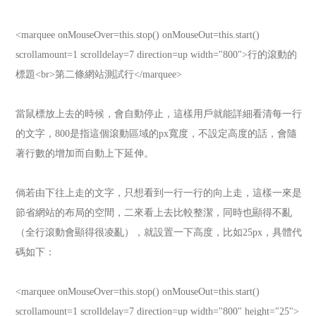
<marquee onMouseOver=this.stop() onMouseOut=this.start()
scrollamount=1 scrolldelay=7 direction=up width="800">行的滾動的
標題<br>第二條網站測試行</marquee>
當鼠標放上去的時候，會自動停止，這樣用戶就能詳細看清每一行
的文字，800是指這個滾動區域的px寬度，不設定高度的話，會隨
著行數的增加而自動上下延伸。
倘若由下往上走的文字，只想看到一行一行的向上走，這樣一來是
節省網站的布局的空間，二來看上去比較整潔，同時也顯得不亂
（全行滾動會顯得很凌亂），就設置一下高度，比如25px，具體代
碼如下：
<marquee onMouseOver=this.stop() onMouseOut=this.start()
scrollamount=1 scrolldelay=7 direction=up width="800" height="25">