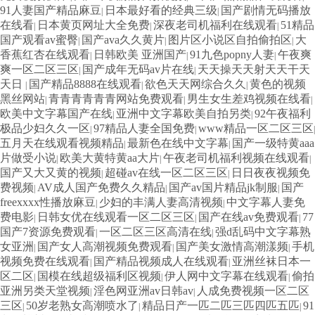
91人妻国产精品麻豆
日本最好看的经典三级
国产剧情无码播放
|
|
在线看
日本黄页网址大全免费
深夜老司机福利在线观看
51精品
|
|
|
国产观看av蜜臀
国产ava久久黄片
图片区小说区自拍偷拍区
大
|
|
|
香蕉红杏在线观看
日韩欧美 亚洲国产
91九色popny人妻
午夜爽
|
|
|
爽一区二区三区
国产成年无码av片在线
天天操天天射天天干天
|
|
天日
国产精品8888在线观看
欲色天天网综合久久
黄色的视频
|
|
|
黑丝网站
青青青青青青网站免费观看
男生女生差鸡视频在线看
|
|
|
欧美中文字幕国产在线
亚洲中文字幕欧美自拍另类
92午夜福利
|
|
极品少妇久久一区
97精品人妻全国免费
www精品一区二区三区
|
|
|
五月天在线观看视频精品
最新色在线中文字幕
国产一级特黄aaa
|
|
片做受小说
欧美大黄特黄aa大片
午夜老司机福利视频在线观看
|
|
|
国产又大又黄的视频
超碰av在线一区二区三区
日日夜夜视频免
|
|
费视频
AV成人国产免费久久精品
国产av国片精品jk制服
国产
|
|
|
freexxxx性播放麻豆
少妇的丰满人妻高清视频
中文字幕人妻免
|
|
费电影
日韩女优在线观看一区二区三区
国产在线av免费观看
77
|
|
|
国产7资源免费观看
一区二区三区高清在线
强d乱码中文字幕熟
|
|
女亚洲
国产女人高潮视频免费观看
国产美女激情高潮漾频
手机
|
|
|
视频免费在线观看
国产精品视频成人在线观看
亚洲丝袜日本一
|
|
区二区
国模在线超级福利区视频
伊人网中文字幕在线观看
偷拍
|
|
|
亚洲另类天堂视频
淫色网亚洲av日韩av
人成免费视频一区二区
|
|
三区
50岁老熟女高潮喷水了
精品日产一匹二匹三匹四匹五匹
91
|
|
|