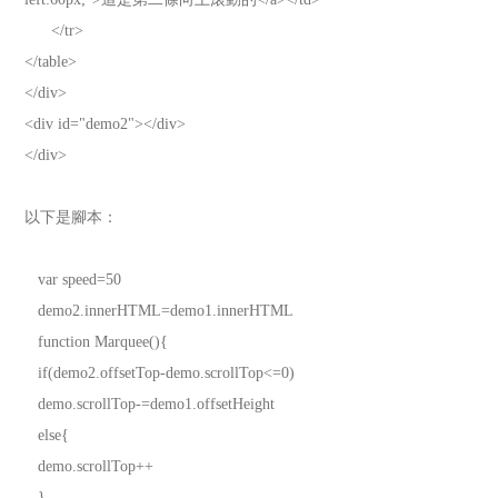
</tr>
</table>
</div>
<div id="demo2"></div>
</div>
以下是腳本：
var speed=50
demo2.innerHTML=demo1.innerHTML
function Marquee(){
if(demo2.offsetTop-demo.scrollTop<=0)
demo.scrollTop-=demo1.offsetHeight
else{
demo.scrollTop++
}