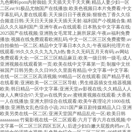
九色蝌蚪porn内射御姐
天天插天天干天天爽
精品人妻少妇一区
|
|
二区aⅴ
91极品尤物国产在线播放
欧美色视频日本片免费看
中文
|
|
|
字幕乱码人妻在线观看
天天操日日干夜夜操
狠狠色丁香久久综
|
|
合频道日韩
天天日天天操天天插天天射
福利国产小视频合集
精
|
|
|
品久久久福利国产
亚洲午夜av在线观看
日本熟女中文字幕在线
|
|
|
2025国产在线视频
亚洲熟女毛茸茸上厕所尿尿
午夜av福利免费
|
|
播放
视频在线免费观看欧洲乱码
中文一区二区三区免费蜜臀
av
|
|
|
自拍偷拍一区二区
精品中文字幕日本久久久
午夜福利伦理片在
|
|
线观看
99久久久久久九九九b热
鲁久久无码五月天有码
av网站
|
|
|
免费观看大全
一区二区三区精品麻豆
欧美一级日韩一级毛
成人
|
|
|
亚洲视频在线观看第一页
欧美在线中文字幕第一页
制服中文丝
|
|
袜国产日韩另类
久久日99久久里面有精品
中文字幕=中文字幕
|
|
|
在线一区二区三区高清视频
99精品一区在线观看
国产精品手机
|
|
在线看黄
亚洲欧美一区二区三区导航
男生殖器插女生殖器视频
|
|
欧美
韩日精品一区中文字幕
亚洲天堂av影视在线
久久精品人人
|
|
|
做人人爽综合97
天堂av在线男女av
蜜桃黄视频在线观看
大香蕉
|
|
|
一人在线播放
亚洲大胆综合在线观看
欧美午夜理论片1000在线
|
|
播放
亚洲熟女乱色综合小说
2021国产麻豆剧传媒精品入口
亚洲
|
|
|
欧美另类在线一区二区
亚洲天堂国产精品乱伦一区
欧美日韩
|
|
aaaaaaaaa
竹菊影视在线一区二区观看
六月丁香六月在线视频
中
|
|
|
文字幕一区二区三区四区五区人
后进少妇白嫩大屁股肉裆av
几
|
|