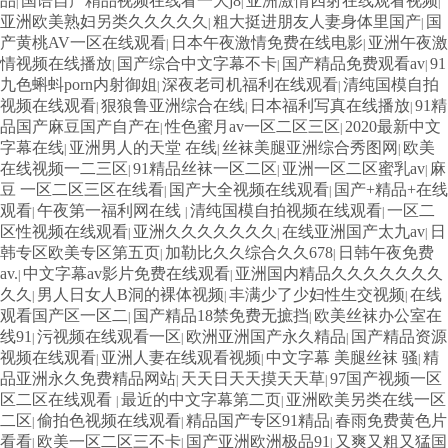
品
国语自产精品视频在线看一大j8
亚洲激情四射在线观看视频
|
|
|
亚洲欧美熟妇另类久久久久久
粗大挺进朋友人妻身体里国产
国
|
|
产黄桃AV一区在线观看
日本午夜激情免费在线电影
亚洲午夜激
|
|
情视频在线播放
国产综合中文字幕不卡
国产精品免费观看av
91
|
|
|
九色蝌蚪porn内射御姐
深夜老司机福利在线观看
清纯国模自拍
|
|
视频在线观看
狠狼鲁亚洲综合在线
日本福利写真在线播放
91精
|
|
|
品国产麻豆国产自产在
性色蜜月av一区二区三区
2020最新中文
|
|
字幕在线
亚洲男人的天堂 在线
丝袜美腿亚洲综合秀图网
欧美
|
|
|
在线视频一二三区
91精品丝袜一区二区
亚洲一区二区蜜乳av
麻
|
|
|
豆 一区二区三区在线看
国产大全视频在线观看
国产+精品+在线
|
|
观看
午夜第一福利网在线
清纯国模自拍视频在线观看
一区二
|
|
|
区性视频在线观看
亚洲久久久久久久久
在线亚洲国产太九av
日
|
|
|
韩专区欧美专区第五页
加勒比久久综合久久678
日韩午夜免费
|
|
av.
中文字幕av影片免费在线观看
亚洲国内精品久久久久久久久
|
|
久久
男人日女人B洞的裸体视频
丰满少了少妇性生交视频
在线
|
|
|
观看国产区一区二
国产精品18禁免费无摭挡
欧美丝袜办公室在
|
|
线91
污视频在线观看一区
欧洲亚洲国产永久精品
国产精品资源
|
|
|
视频在线观看
亚洲人妻在线观看视频
中文字幕 美腿丝袜 骚
精
|
|
|
品亚洲永久免费精品网站
天天日天天摸天天草
97国产视频一区
|
|
区二区在线观看
最近的中文字幕第二页
亚洲欧美另类在线一区
|
|
二区
偷拍色视频在线观看
精品国产专区91精品
春雨免费黄色片
|
|
|
看看
欧美一区二区三不卡
国产亚洲欧洲极品91
又爽又粗又猛国
|
|
|