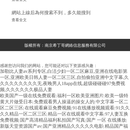
網站上線后為何搜索不到，多久能搜到
查看全文
版權所有：南京希丁哥網絡信息服務有限公司
感谢您访问我们的网站，您可能还对以下资源感兴趣：
加勒比人妻av系列专区,白洁少妇一区二区麻豆,亚洲在线电影第
一区,亚洲欧美日韩人妻一区二区三区,自拍偷拍亚洲中文字幕,久
久久久久久久久久无,夜晚男人18app在线,超级碰碰碰97免费视
频,久久久久久久极品人妻
欧美国产一级在线免费观看
福利一区欧美亚洲图片
欧美一级特
|
|
黄大片做受日本
免费观看男人操逼的操女人的
中文字幕一区二
|
|
区二区三区
在线观看麻豆免费视频
91在线播放视频观看
91久久
|
|
|
久久精品一区二区三区
精品一区在线观看中文字幕
97人妻互换
|
|
免费视频
国产高清精品福利私拍国产写真
国产 一区 在线播放
|
|
|
新版天堂资源国产av
国产亚洲精品久久久久久电影
精品国产福
|
|