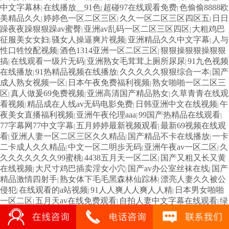
中文字幕林
在线播放__91色
超碰97在线观看免费
色偷偷8888欧
|
|
|
美精品久久
婷婷色一区二区三区
久久一区二区三区四区五
日日
|
|
|
躁夜夜躁狠狠躁av蜜臀
亚洲av乱码一区二区三区四区
大粗鸡巴
|
|
征服美女女妇
骚女人操逼爽片视频
亚洲精品久久中文字幕
人与
|
|
|
性口牲恔配视频
酒色1314亚洲一区二区三区
狠狠操狠狠操狠狠
|
|
搞
在线观看一级片无码
亚洲熟女毛茸茸上厕所尿尿
91九色视频
|
|
|
在线播放
91热精品视频在线播放
久久久久久狠狠综合一本
国产
|
|
|
成人熟女视频一区
日本午夜免费福利视频
熟女啪啪一区二区三
|
|
区
真人做爰69免费视频
亚洲高清国产精品熟女
久草青青在线观
|
|
|
看视频
精品成在人线av无码电影免费
日韩亚洲中文在线视频
午
|
|
|
夜美女直播福利视频
亚洲午夜伦理aaa
99国产热精品在线观看
|
|
|
77字幕网77中文字幕
五月婷婷最新视频观看
最新69视频在线观
|
|
看
亚洲人妻一区二区三区久久精品
国产精品不卡在线播放
一卡
|
|
|
二卡成人久久精品
中文一区二明歩无码
亚洲午夜av一区二区
久
|
|
|
久久久久久久久99蜜桃
4438五月天一区二区
国产又粗又长又黄
|
|
在线视频
大尺寸鸡巴插卖淫女小穴
国产av办公室丝袜在线
国产
|
|
|
精品激情四射手
熟女体下毛毛黑森林仙踪林
漂亮人妻久久被公
|
|
侵犯
在线观看的a站视频
91人人爽人人爽人人精
日本男女啪啪
|
|
|
一区二区
五月天av在线免费观看
自拍人妻中文字幕在线观看
绿
|
|
|
帽看着娇妻3p在线观看
67194线在线精品观看
久久久久久久久
|
|
久久午夜电影
日本性生活视频观看免费
免费在线一区二区视频
|
|
|