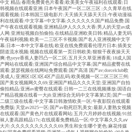
中文 精品
春雨免费黄色片看看
欧美美女午夜福利在线观看
日
|
|
|
韩视频在线观看亚洲
日本午夜国产一区二区三区
久久青草在线
|
|
观看视频
日本韩国三级电影片
天天插天天舔天天日
午夜动漫福
|
|
|
利在线观看
中文字幕=中文字幕
久久久久久久国产精品免费
国
|
|
|
产午夜在线观看视频
亚洲精品伊人久久久大香
男人的天堂av成
|
|
人网
亚洲短视频自拍偷拍
在线精品亚洲欧美日韩
精品人妻无码
|
|
|
午夜福利视频
欧美一二三区不卡视频
国产名人亚洲视频中文字
|
|
幕
日本一本中文字幕在线
欧亚在线免费观看伦理片日本
插美女
|
|
|
阴道流水视频
视频在线观看第一页日韩欧美
狠狠干夜夜操天天
|
|
爽
色yeye香蕉人妻凹凸一区二区
五月天久草亚洲香蕉
18成人国
|
|
|
产网站在线观看
亚洲国产综合精品中文字幕
国产精品蜜臀在线
|
|
观看
瑟瑟视频在线网站免费观看
国产高清 国产av
dorcelclub欧
|
|
|
美成人
亚洲区1区3区4区产品乱码
欧美视频一区二区三区三州
|
|
|
国产美女视频网久久69
亚洲国产精品久久久天堂
亚洲国产自拍
|
|
偷拍精品
亚洲av蜜臀在线观看
日韩一二三在线视频播放
国语自
|
|
|
产精品视频在线看一大j8
亚洲综合无码中文字幕第2页
国产一级
|
|
二级三级在线看
中文字幕日韩激情欧美一区
午夜影院在线观看
|
|
免费版
天堂av2025一区
国产av勒死巨乳美女
最新人妻熟女视频
|
|
|
在线观看
国产黄色片在线观看网站
五月六月婷婷在线视频
91丝
|
|
|
袜人妻高跟精品17c
在线观看免费精品一区
中文字幕久久久aⅴ
|
|
大片
久久久久久久久久久久69
男生和女生哪个更色
麻花传媒
|
|
|