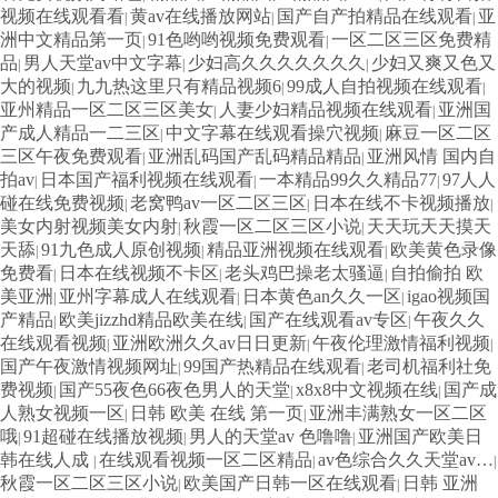
视频在线观看看
黄av在线播放网站
国产自产拍精品在线观看
亚
|
|
|
洲中文精品第一页
91色哟哟视频免费观看
一区二区三区免费精
|
|
品
男人天堂av中文字幕
少妇高久久久久久久久
少妇又爽又色又
|
|
|
大的视频
九九热这里只有精品视频6
99成人自拍视频在线观看
|
|
|
亚州精品一区二区三区美女
人妻少妇精品视频在线观看
亚洲国
|
|
产成人精品一二三区
中文字幕在线观看操穴视频
麻豆一区二区
|
|
三区午夜免费观看
亚洲乱码国产乱码精品精品
亚洲风情 国内自
|
|
拍av
日本国产福利视频在线观看
一本精品99久久精品77
97人人
|
|
|
碰在线免费视频
老窝鸭av一区二区三区
日本在线不卡视频播放
|
|
|
美女内射视频美女内射
秋霞一区二区三区小说
天天玩天天摸天
|
|
天舔
91九色成人原创视频
精品亚洲视频在线观看
欧美黄色录像
|
|
|
免费看
日本在线视频不卡区
老头鸡巴操老太骚逼
自拍偷拍 欧
|
|
|
美亚洲
亚州字幕成人在线观看
日本黄色an久久一区
igao视频国
|
|
|
产精品
欧美jizzhd精品欧美在线
国产在线观看av专区
午夜久久
|
|
|
在线观看视频
亚洲欧洲久久av日日更新
午夜伦理激情福利视频
|
|
|
国产午夜激情视频网址
99国产热精品在线观看
老司机福利社免
|
|
费视频
国产55夜色66夜色男人的天堂
x8x8中文视频在线
国产成
|
|
|
人熟女视频一区
日韩 欧美 在线 第一页
亚洲丰满熟女一区二区
|
|
哦
91超碰在线播放视频
男人的天堂av 色噜噜
亚洲国产欧美日
|
|
|
韩在线人成
在线观看视频一区二区精品
av色综合久久天堂av…
|
|
|
秋霞一区二区三区小说
欧美国产日韩一区在线观看
日韩 亚洲
|
|