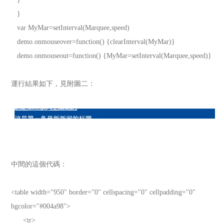
}
var MyMar=setInterval(Marquee,speed)
demo.onmouseover=function() {clearInterval(MyMar)}
demo.onmouseout=function() {MyMar=setInterval(Marquee,speed)}
運行結果如下，見附圖二：
中間的這個代碼：
<table width="950" border="0" cellspacing="0" cellpadding="0"
bgcolor="#004a98">
<tr>