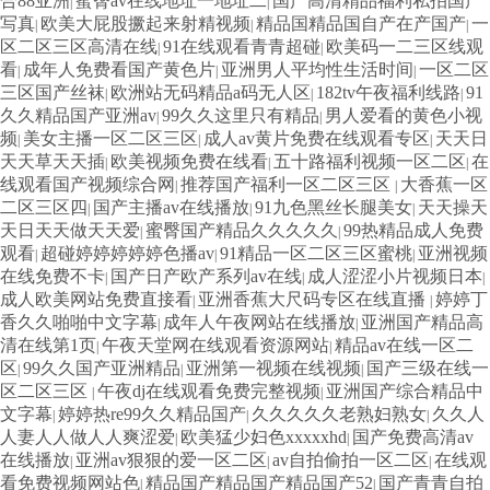
合88亚洲
蜜臀av在线地址一地址二
国产高清精品福利私拍国产
|
|
写真
欧美大屁股撅起来射精视频
精品国精品国自产在产国产
一
|
|
|
区二区三区高清在线
91在线观看青青超碰
欧美码一二三区线观
|
|
看
成年人免费看国产黄色片
亚洲男人平均性生活时间
一区二区
|
|
|
三区国产丝袜
欧洲站无码精品a码无人区
182tv午夜福利线路
91
|
|
|
久久精品国产亚洲av
99久久这里只有精品
男人爱看的黄色小视
|
|
频
美女主播一区二区三区
成人av黄片免费在线观看专区
天天日
|
|
|
天天草天天插
欧美视频免费在线看
五十路福利视频一区二区
在
|
|
|
线观看国产视频综合网
推荐国产福利一区二区三区
大香蕉一区
|
|
二区三区四
国产主播av在线播放
91九色黑丝长腿美女
天天操天
|
|
|
天日天天做天天爱
蜜臀国产精品久久久久久
99热精品成人免费
|
|
观看
超碰婷婷婷婷婷色播av
91精品一区二区三区蜜桃
亚洲视频
|
|
|
在线免费不卡
国产日产欧产系列av在线
成人涩涩小片视频日本
|
|
|
成人欧美网站免费直接看
亚洲香蕉大尺码专区在线直播
婷婷丁
|
|
香久久啪啪中文字幕
成年人午夜网站在线播放
亚洲国产精品高
|
|
清在线第1页
午夜天堂网在线观看资源网站
精品av在线一区二
|
|
区
99久久国产亚洲精品
亚洲第一视频在线视频
国产三级在线一
|
|
|
区二区三区
午夜dj在线观看免费完整视频
亚洲国产综合精品中
|
|
文字幕
婷婷热re99久久精品国产
久久久久久老熟妇熟女
久久人
|
|
|
人妻人人做人人爽涩爱
欧美猛少妇色xxxxxhd
国产免费高清av
|
|
在线播放
亚洲av狠狠的爱一区二区
av自拍偷拍一区二区
在线观
|
|
|
看免费视频网站色
精品国产精品国产精品国产52
国产青青自拍
|
|