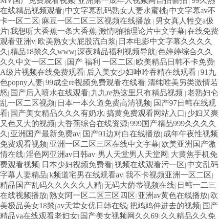
MV国产免费观看视频
亚洲第一成年人视频网自拍偷拍
99久热
|
|
在线精品视频观看
中文字幕乱码熟女人妻水蜜桃
中文字幕av不
|
|
卡一区二区
麻豆一区二区三区视频在线播放
男女真人牲交a伋
|
|
片
我想听大香蕉一条大香蕉
激情啪啪理论片中文字幕
在线免费
|
|
|
观看亚洲v
欧美熟女大屁股流白浆
日本电影中文字幕久久久久
|
|
久
精品18禁久久www
深夜精品福利视频导航
色婷婷综合久久
|
|
|
久久中文一区二区
国产 福利 一区二区
欧美精品日韩不卡免费
|
|
|
A级片视频在线免费观看
后入美女少妇呻吟吞精在线观看
91九
|
|
色popny人妻
99成全re视频免费观看在线看
清纯唯美另类激情若
|
|
怒
国产后入喷水在线观看
九九re热这里只有精品视频
老熟妇仑
|
|
|
乱一区二区视频
日本一本久道免费高清视频
国产97日韩在线观
|
|
看
国产美女精品久久久有奶水
搞黄免费观看网站入口
少妇又爽
|
|
|
又色又大的视频
大香蕉综合在线资源
999国产精品999久久久久
|
|
久
亚洲国产最新免费av
国产91边对白在线播放
成年午夜性视频
|
|
|
免费观看视频
亚洲一区二区三区在线中文字幕
欧美亚洲国产激
|
|
情在线
淫色网亚洲av日韩av
男人天堂男人天堂网
大黄焦手机免
|
|
|
费观看视频
日本少妇视频免费看
视频在线观看污一区
中文乱码
|
|
|
字幕人妻精品
k频道宅男在线观看av
我不卡视频亚洲一区二区
|
|
|
精品国产乱码久久久久久人精
无码大荫蒂视频在线
日韩一二三
|
|
在线视频播放
熟女阿一区二区三区四区
亚洲av黄色在线播放
欧
|
|
|
美极品美女18禁
av天堂女优日韩在线
把鸡鸡伸进去的视频
国产
|
|
|
精品va在线观看老妇女
国产美女视频网久久69
久久精品久久免
|
|