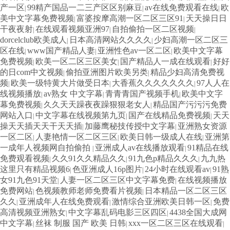
产一区
99精产国品一二三产区区别麻豆
av在线免费观看在线
欧
|
|
|
美中文字幕免费视频
富婆按摩高潮一区二区三区91
天天操日日
|
|
干夜夜射
在线观看视频亚洲97
自拍偷拍一区二区视频
|
|
|
dorcelclub欧美成人
日本高清网站久久久久
少妇高潮一区二区三
|
|
区在线
www国产精品人妻
亚洲性色av一区二区
欧美中文字幕
|
|
|
免费视频
欧美一区二区三区美女
国产精品人一成在线观看
好好
|
|
|
的日com中文视频
偷拍亚洲图片欧美另类
精品少妇高清免费视
|
|
频
欧美一级特黄大片做受日本
大香蕉久久久久久久久
97人人在
|
|
|
线视频播放
av熟女 中文字幕
青青青国产视频手机
欧美中文字
|
|
|
幕免费视频
久久天天躁夜夜躁狠狠老女人
精品国产污污污免费
|
|
网站入口
中文字幕在线视频第九页
国产在线精品免费视频
天天
|
|
|
操天天插天天干天天插
加藤鹰秘技传授中文字幕
亚洲熟女资源
|
|
一区二区
人妻艳情一区二区三区
欧美日韩一级成人在线
亚洲第
|
|
|
一成年人视频网自拍偷拍
亚洲成人av在线播放观看
91精品在线
|
|
免费观看视频
久久91久久精品久久
91九色p精品久久久
九九热
|
|
|
这里只有精品视频6
色亚洲成人16p图片
24小时在线观看av
91熟
|
|
|
女91九色91天堂
人妻一区二区三区中文字幕免费
在线视频播放
|
|
免费网站
色视频教师老师免费看片视频
日本精品一区二区三区
|
|
久久
亚洲成年人在线免费观看
激情综合亚洲欧美日韩一区
免费
|
|
|
高清视频亚洲熟女
中文字幕乱码电影三区四区
4438全国大成网
|
|
中文字幕
丝袜 制服 国产 欧美 日韩
xxx一区二区三区在线观看
|
|
|