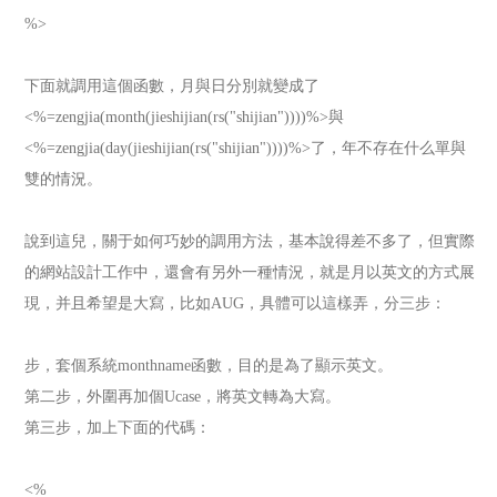
%>
下面就調用這個函數，月與日分別就變成了
<%=zengjia(month(jieshijian(rs("shijian"))))%>與
<%=zengjia(day(jieshijian(rs("shijian"))))%>了，年不存在什么單與
雙的情況。
說到這兒，關于如何巧妙的調用方法，基本說得差不多了，但實際
的網站設計工作中，還會有另外一種情況，就是月以英文的方式展
現，并且希望是大寫，比如AUG，具體可以這樣弄，分三步：
步，套個系統monthname函數，目的是為了顯示英文。
第二步，外圍再加個Ucase，將英文轉為大寫。
第三步，加上下面的代碼：
<%