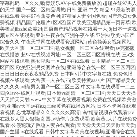
字幕乱码一区久久麻
青娱乐AV在线免费播放器
超碰在线97男人
|
|
的天堂
国产一区二区精品调教
日韩 亚洲 中文 精品
91最新资源
|
|
|
在线观看
碰在97香蕉黄色网
97精品人妻全国免费
国产老妇女免
|
|
|
费视频
精品国产伦理片1区2区
国产欧美亚洲精品第一页青草
欧
|
|
|
美极品jiizzhd欧美24
国语自产精品视频在线看一大j8
日本一道视
|
|
频专区在线观看
亚洲午夜在线亚洲午夜在线
亚洲va欧美va国产
|
|
综合久久
午夜天堂网在线观看资源网站
黄色操美女视频网站
|
|
|
欧美大香蕉一区二区三区
熟女视频一区二区在线观看
av完整版
|
|
在线播放
超97在线视频网址
一区二区三区四区蜜桃在线
三a级
|
|
|
网站在线观看
熟女视频一区二区在线观看
日本精品一区二区三
|
|
区四区
欧美亚洲另类图片在线
亚洲综合在线一区二区三区四区
|
|
|
日日日日夜夜夜夜精品免费
日本阿v片中文字幕在线
免费色播
|
|
视频在线观看
大香蕉一人在线75
欧美特黄aaaa片
国产精品美女
|
|
|
久久久久av精
男女国产一区二区三区
中文字幕在线观看一二三
|
|
四
91av在线网址观看
日本道vs高清一区二区三区
天天日天天操
|
|
|
天天插天天射
www中文字幕在线观看视频
免费在线视频欧美激
|
|
情
亚洲av天堂av在线
三级黄色在线播放网站
日本不卡网在线观
|
|
|
看视频
忘忧草精品久久久久久久高清
p站精品视频在线观看
av
|
|
|
在线多人黑人狠操
岛国av动作片免费观看
欧美黄a大片在线免费
|
|
观看
公侵犯玩弄熟睡人妻在线观看
天天操天天日天天做天天爱
|
|
|
国产主播av在线观看
日韩中文字幕欧美在线视频
亚洲综合在线
|
|