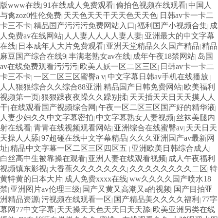
版www在线
91在线成人免费观看
偷拍色视频在线观看
中国人
|
|
|
与禽zoz0性伦免费
天天色天天干天天色天天色
日韩av卡一卡二
|
|
卡三不卡
精品国产污污污免费网站入口
福利国产小视频合集
成
|
|
|
人免费av在线网站
人人妻人人人人妻人妻
亚洲最大的中文字幕
|
|
在线
日本成年人大片免费观看
亚洲天堂精品久久国产精品
精品
|
|
|
麻豆国产综合在线9
丰满老熟女av在线
成年午夜18禁网站
岛国
|
|
|
av在线免费观看污污污
欧美人妖一区二区三区
日韩av卡一卡二
|
|
卡三不卡
一区二区三区蜜臀a v
中文字幕日韩av手机在线播放
|
|
|
人人狠狠综合久久综合88亚洲
精品国产日韩免费网站
欧美福利
|
|
视频第一页
狠狠躁夜夜躁久久躁别揉
天天插天天日天天摸人人
|
|
干
在线观看国产视频综合网
午夜一区二区三区国产好的精华液
|
|
|
人妻少妇久久中文字幕密拍
中文字幕熟女人妻视频
丝袜美腿内
|
|
射在线看
青青在线视频观看网站
亚洲综合在线蜜臀av
天天日天
|
|
|
天操人人舔
97超碰在线中文字幕精品
久久久亚洲国产av最新网
|
|
址
精品中文字幕一区二区三区四区五
亚洲欧美日韩综合成人
|
|
|
白丝高中生被靠操在观看
亚洲人妻在线观看视频
成人午夜福利
|
|
视频镇东影视
大香蕉久久久久久久久
久久久久久久久久二区
特
|
|
|
黄特黄的日本大片
成人免费xxxx在线
ww久久久久国产喷水18
|
|
禁
亚洲图片av伦理三级
国产又黄又高潮又a的视频
国产目拍亚
|
|
|
洲精品资源
污视频在线观看一区
国产精品美久久久久福利
77字
|
|
|
幕网77中文字幕
天天操天天色天天日天天舔
欧美亚洲另类在线
|
|