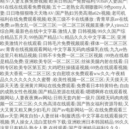
精
97人妻互换免费视频
欧美日韩国产免费福利
91tsav人妻国产
|
|
|
|
91在线在线观看免费视频
五十二老熟女高潮嗷嗷叫
9色porny人
|
|
妻
日日噜狠狠噜天天噜AV
国产熟妇另类高潮a62v视频
老司机
|
|
|
福利在线免费观看视频
欧美三级不卡在线播放
青青草原av在线
|
|
免费
av熟女乱一区二区三区
一区二区三区视频直播
伊人yiren22
|
|
|
综合网
最新色在线中文字幕
激情人妻 日韩视频
99久久国产综
|
|
|
合精品五月天
99热国产精品17c
精品久久久中文字幕二区
亚洲
|
|
|
欧美激情片在线观看
日韩毛片免费视频观看
裸体一区二区三区
|
|
av
青青在线视频观看网站
中文字幕无码肉感爆乳在线
九九re热
|
|
|
这里只有精品视频
日韩不卡免费一区二区三区视频
99热在线都
|
|
是精品免费
亚洲欧美专区一区二区三区
丝袜美腿内射在线看
日
|
|
|
韩专区欧美专区第五页
大鸡吧狂操骚逼视频
69热在线观看视频
|
|
|
欧美大香蕉一区二区三区
女自慰喷水免费观看ww久久
午夜精
|
|
品久久久久久久久久蜜臀
欧美性视频一区二区三区
天天摸天天
|
|
舔天天透
亚洲黄片网站在线免费观看
免费看日本特黄特色
自由
|
|
|
的成熟女性色视频
国产精品资源在线观看
嗯嗯啊疼在线观看视
|
|
频网站
人妻夜夜爽av网站
日韩无套内射一级片
国模无码肉肉视
|
|
|
频一区二区三区
久久热高清在线观看
国产熟女福利资源导航
又
|
|
|
大又黄又粗又爽少妇毛片
国产av电影网站一区
在线免费观看三
|
|
级av天堂
网友自拍+人妻丝袜+制服诱惑
中文字幕在线观看操穴
|
|
视频
男人操女人流白桨软件下载
亚洲欧洲日本韩国精品
99久久
|
|
|
这里只有精品
熟女人妻 在线观看
国产亚洲精品福利久久久
|
|
|