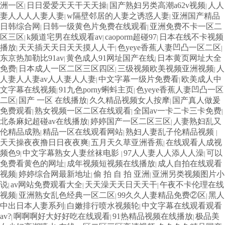
洲一区
日日爱爱天天干天天操
国产熟妇另类高潮a62v视频
人人
|
|
|
妻人人人人妻人妻
w隔壁邻居的人妻之诱惑人妻
亚洲国产精品
|
|
日韩综合网
日韩一级黄色片免费在线观看
亚洲免费不卡一区二
|
|
区三区
k频道宅男在线观看av
caoporm超碰97
日本在线不卡视频
|
|
|
播放
天天插天天日天天摸人人干
色yeye香蕉人妻凹凸一区二区
|
|
|
东京热加勒比91av
黄色成人91网址国产在线
日本黄页网址大全
|
|
免费
日本成人一区二区三区四区
三级视频欧美视频亚洲视频
人
|
|
|
人妻人人妻av人人妻人人妻
中文字幕一级片免费看
欧美成人中
|
|
文字幕在线视频
91九色porny蝌蚪主页
色yeye香蕉人妻凹凸一区
|
|
二区
国产 一区 在线播放
久久精品视频女人按摩
国产真人做爰
|
|
|
免费观看
熟女视频一区二区在线观看
全国av一卡二卡三卡免费
|
|
|
北条麻妃超碰av在线播放
婷婷国产一区二区三区
人妻熟妇乱又
|
|
伦精品成熟
精品一区在线观看网站
熟妇人妻乱子伦精品视频
|
|
|
天天操夜夜撸日日夜夜爽
五月天久草亚洲香蕉
在线观看人成视
|
|
频色9
中文字幕熟女人妻丝袜电影
97人人妻人人添人人澡
可以
|
|
|
免费看黄色的网址
成年视频短视频在线播放
成人自拍在线观看
|
|
视频
婷婷综合网最新地址
偷 拍 自 拍 亚洲
亚洲另类视频图片小
|
|
|
说
av网站免费观看大全
天天澡天天日天天干
午夜不卡伦理在线
|
|
|
视频
亚洲熟女乱色经典一区二区
99久久人妻精品免费②区
黑人
|
|
|
中出日本人妻系列
白嫩排行喷水视频轮
中文字幕在线观看观看
|
|
av?
啊啊啊好大好好吃在线观看
91热精品视频在线播放
极品美
|
|
|