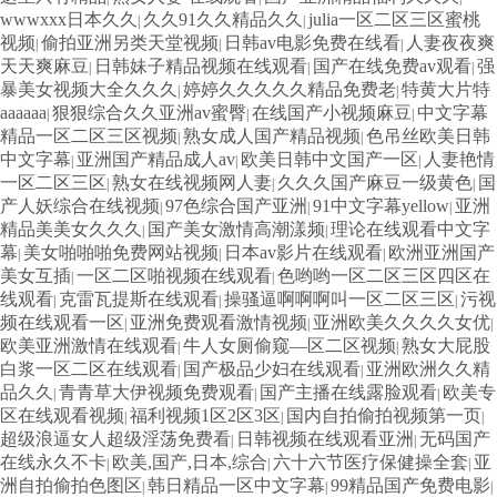
wwwxxx日本久久
久久91久久精品久久
julia一区二区三区蜜桃
|
|
视频
偷拍亚洲另类天堂视频
日韩av电影免费在线看
人妻夜夜爽
|
|
|
天天爽麻豆
日韩妹子精品视频在线观看
国产在线免费av观看
强
|
|
|
暴美女视频大全久久久
婷婷久久久久久精品免费老
特黄大片特
|
|
aaaaaa
狠狠综合久久亚洲av蜜臀
在线国产小视频麻豆
中文字幕
|
|
|
精品一区二区三区视频
熟女成人国产精品视频
色吊丝欧美日韩
|
|
中文字幕
亚洲国产精品成人av
欧美日韩中文国产一区
人妻艳情
|
|
|
一区二区三区
熟女在线视频网人妻
久久久国产麻豆一级黄色
国
|
|
|
产人妖综合在线视频
97色综合国产亚洲
91中文字幕yellow
亚洲
|
|
|
精品美美女久久久
国产美女激情高潮漾频
理论在线观看中文字
|
|
幕
美女啪啪啪免费网站视频
日本av影片在线观看
欧洲亚洲国产
|
|
|
美女互插
一区二区啪视频在线观看
色哟哟一区二区三区四区在
|
|
线观看
克雷瓦提斯在线观看
操骚逼啊啊啊叫一区二区三区
污视
|
|
|
频在线观看一区
亚洲免费观看激情视频
亚洲欧美久久久久女优
|
|
|
欧美亚洲激情在线观看
牛人女厕偷窥—区二区视频
熟女大屁股
|
|
白浆一区二区在线观看
国产极品少妇在线观看
亚洲欧洲久久精
|
|
品久久
青青草大伊视频免费观看
国产主播在线露脸观看
欧美专
|
|
|
区在线观看视频
福利视频1区2区3区
国内自拍偷拍视频第一页
|
|
|
超级浪逼女人超级淫荡免费看
日韩视频在线观看亚洲
无码国产
|
|
在线永久不卡
欧美,国产,日本,综合
六十六节医疗保健操全套
亚
|
|
|
洲自拍偷拍色图区
韩日精品一区中文字幕
99精品国产免费电影
|
|
|