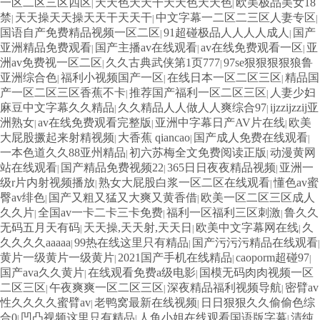
一区二区三区四区
天天色天天干天天色天天色
欧美极品美女18
|
|
禁
天天操天天操天天干天天干
中文字幕一二区二三区人妻专区
|
|
|
国语自产免费精品视频一区二区
91超碰极品人人人人成人
国产
|
|
亚洲精品免费观看
国产主播av在线观看
av在线免费观看一区
亚
|
|
|
洲av免费视一区二区
久久古典武侠第1页777
97se狠狠狠狠狼鲁
|
|
亚洲综合色
福利小视频国产一区
在线日本一区二区三区
精品国
|
|
|
产一区二区三区香蕉不卡
推荐国产福利一区二区三区
人妻少妇
|
|
麻豆中文字幕久久精品
久久精品人人做人人爽综合97
ijzzijzzij亚
|
|
洲熟女
av在线免费观看完整版
亚洲中字幕日产AV片在线
欧美
|
|
|
大屁股撅起来射精视频
大香蕉 qiancao
国产成人免费在线观看
|
|
|
一本色道久久88亚州精品
初六苏梅全文免费阅读正版
动漫黄网
|
|
站在线观看
国产精品免费视频22
365日日夜夜精品视频
亚洲一
|
|
|
级r片内射视频播放
熟女大屁股白浆一区二区在线观看
懂色av蜜
|
|
臀av绯色
国产又粗又猛又大爽又黄香借
欧美一区二区三区成人
|
|
久久片
全国av一卡二卡三卡免费
福利一区福利三区刺激
鲁久久
|
|
|
无码五月天有码
天天操,天天射,天天日
欧美中文字幕网在线
久
|
|
|
久久久久aaaaa
99热在线这里只有精品
国产污污污精品在线观看
|
|
|
黄片一级黄片一级黄片
2021国产手机在线精品
caoporm超碰97
|
|
|
国产ava久久黄片
在线观看免费a级电影
国模无码肉肉视频一区
|
|
二区三区
午夜爽爽一区二区三区
深夜精品福利视频导航
密臂av
|
|
|
性久久久久蜜臂av
老鸭窝最新在线视频
日日狠狠久久偷偷色综
|
|
合0
凹凸视频这里只有精品
人鱼小姐在线观看国语版字幕
清纯
|
|
|