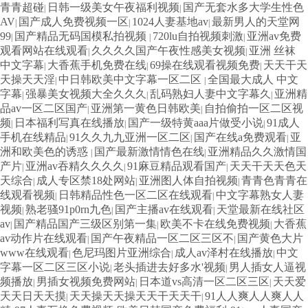
青青超碰
日韩一级美女午夜福利视频
国产无套水多大学生性色
|
|
AV
国产成人免费视频一区
1024人妻基地av
最新男人的天堂网
|
|
|
99
国产精品无码国模私拍视频
720lu自拍视频刺激
亚洲av免费
|
|
|
观看网站在线观看
久久久久国产午夜性感美女视频
亚洲 丝袜
|
|
中文字幕
大香蕉手机免费在线
69操在线观看视频免费
天天干天
|
|
|
天操天天淫
中日韩欧美中文字幕一区二区
全国最大成人 中文
|
|
字幕
强暴美女视频大全久久久
乱码熟妇人妻中文字幕久
亚洲精
|
|
|
品av一区二区国产
亚洲第一黄色日韩欧美
自拍偷拍一区二区视
|
|
频
日本福利写真在线播放
国产一级特黄aaa片做受小说
91成人
|
|
|
手机在线精品
91久久九九亚洲一区二区
国产在线a免费观看
亚
|
|
|
洲和欧美色的诱惑
国产最新激情情色在线
亚洲精品久久激情国
|
|
产片
亚洲av吞精久久久久
91麻豆精品观看国产
天天干天天色天
|
|
|
天综合
成人专区禁18处网站
亚洲图人体自拍视频
青青色青青在
|
|
|
线观看视频
日韩精品性色一区二区在线观看
中文字幕熟女人妻
|
|
视频
熟老骚91p0rn九色
国产主播av在线观看
天堂最新在线社区
|
|
|
av
国产精品国产三级区别第一集
欧美不卡在线免费视频
大香蕉
|
|
|
av动作片在线观看
国产午夜精品一区二区三区不
国产黄色大片
|
|
www在线观看
色尼玛图片亚洲综合
成人av泽村在线播放
中文
|
|
|
字幕一区二区三区小说
老头插进去好多水'视频
男人插女人逼视
|
|
频播放
男插女视频免费网站
日本道vs高清一区二区三区
天天爱
|
|
|
天天日天天摸
天天操天天操天天干天天干
91人人爽人人爽人人
|
|