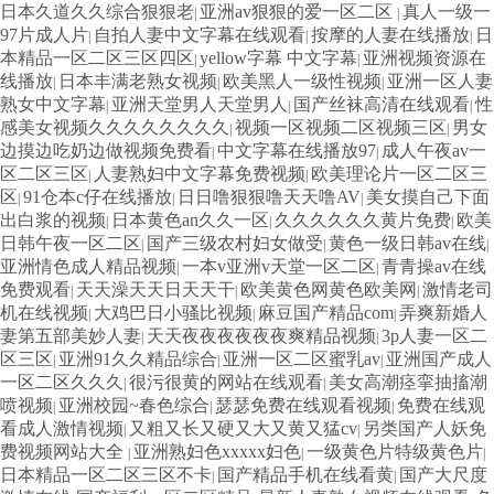
日本久道久久综合狠狠老
亚洲av狠狠的爱一区二区
真人一级一
|
|
97片成人片
自拍人妻中文字幕在线观看
按摩的人妻在线播放
日
|
|
|
本精品一区二区三区四区
yellow字幕 中文字幕
亚洲视频资源在
|
|
线播放
日本丰满老熟女视频
欧美黑人一级性视频
亚洲一区人妻
|
|
|
熟女中文字幕
亚洲天堂男人天堂男人
国产丝袜高清在线观看
性
|
|
|
感美女视频久久久久久久久久
视频一区视频二区视频三区
男女
|
|
边摸边吃奶边做视频免费看
中文字幕在线播放97
成人午夜av一
|
|
区二区三区
人妻熟妇中文字幕免费视频
欧美理论片一区二区三
|
|
区
91仓本c仔在线播放
日日噜狠狠噜天天噜AV
美女摸自己下面
|
|
|
出白浆的视频
日本黄色an久久一区
久久久久久久黄片免费
欧美
|
|
|
日韩午夜一区二区
国产三级农村妇女做受
黄色一级日韩av在线
|
|
|
亚洲情色成人精品视频
一本v亚洲v天堂一区二区
青青操av在线
|
|
免费观看
天天澡天天日天天干
欧美黄色网黄色欧美网
激情老司
|
|
|
机在线视频
大鸡巴日小骚比视频
麻豆国产精品com
弄爽新婚人
|
|
|
妻第五部美妙人妻
天天夜夜夜夜夜夜爽精品视频
3p人妻一区二
|
|
区三区
亚洲91久久精品综合
亚洲一区二区蜜乳av
亚洲国产成人
|
|
|
一区二区久久久
很污很黄的网站在线观看
美女高潮痉挛抽搐潮
|
|
喷视频
亚洲校园~春色综合
瑟瑟免费在线观看视频
免费在线观
|
|
|
看成人激情视频
又粗又长又硬又大又黄又猛cv
另类国产人妖免
|
|
费视频网站大全
亚洲熟妇色xxxxx妇色
一级黄色片特级黄色片
|
|
|
日本精品一区二区三区不卡
国产精品手机在线看黄
国产大尺度
|
|