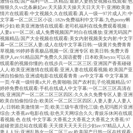
激情在线
国产福利一区二区精品
最新人妻熟女视频在线观看
色
|
|
|
狠狠久久vs北条麻妃av
天天舔天天操天天日天天干
亚洲欧美激
|
|
情片在线观看
中文视频久久在线观看
真人一级一97片成人片
中
|
|
|
文字幕一区二区三区小说
182tv免费福利中文字幕
九色porny蝌
|
|
蚪少妇
欧美亚洲激情在线观看
老司机福利在线免费观看视频
|
|
|
人妻a v一区二区
成人免费视频国产对白在线播放
亚洲无码国产
|
|
视频精品
国产大全视频在线观看
美女内射视频美女内射
中文字
|
|
|
幕一区二区三区人妻
成人在线中文字幕日韩
一级黄片免费青青
|
|
草视频
99婷婷香蕉极品视频一区
亚洲专区 欧美日韩
免费大香
|
|
|
蕉伊人av
91精品国产免费久久国语蜜臀
日本欧美heyzo
可以在
|
|
|
线观看的视频你懂的
在线步兵一区二区三区
亚洲国产香蕉碰碰
|
|
人人
欧美亚洲激情在线观看
亚洲人妻在线观看视频
欧美国产亚
|
|
|
洲自拍偷拍
亚洲成电影在线观看青青
av中文字幕 中文字幕第
|
|
一页
午夜一级特黄a大片,色黄啪啪
国产农村乱子伦视频精品
97
|
|
|
婷婷免费在线观看
手机在线成人中文字幕
一区二区三区高清在
|
|
线
亚洲国产一区二区二区三区四区
久久永久免费专区人妻
亚洲
|
|
|
欧美自拍偷拍综合
欧美区一区二区三区四区
人妻人妻人人妻人
|
|
人
日韩欧美激情第一页
欧美三级午夜理伦三级
色尼玛图片亚洲
|
|
|
综合
大香蕉av电影在线
欲色天天网综合久久
青娱乐休闲在线观
|
|
|
看视频
色 在线 中文字幕
大香蕉之大香蕉之大香蕉之大香蕉
97
|
|
|
超碰资源总站在线观看
天天摸天天天天日少妇av
97精品人人人
|
|
妻人人玩
亚洲乱熟女一区二区三av
欧美国产日韩一区在线观看
|
|
|