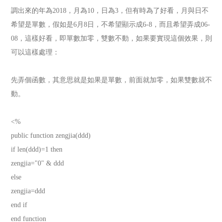
調出來的年為2018，月為10，日為3，但有時為了好看，月與日不
希望是單數，假如是6月8日，不希望顯示成6-8，而且希望弄成06-
08，這樣好看，即單數加零，雙數不動，如果要實現這個效果，則
可以這樣處理：
先弄個函數，其意思就是如果是單數，前面就加零，如果雙數就不
動。
<%
public function zengjia(ddd)
if len(ddd)=1 then
zengjia="0" & ddd
else
zengjia=ddd
end if
end function