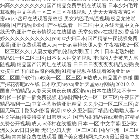
妇高久久久久久久久
国产精品免费手机在线观看
日本少妇毛茸
|
|
茸视频
中文字幕一区二区三区在线视频
人妻天天爽夜夜爽2区
|
|
蜜a∨
小岳母在线观看完整版
男女鸡巴毛搞逼视频
极品尤物啪
|
|
|
啪啪 国产精品
8x8x国产在线观看一区二区
中文在线天堂中文在
|
|
线天堂
亚洲午夜激情视频在线播放
天堂免费av在线播放
香蕉婷
|
|
|
婷久久久久久久久久久
youjizz少妇日本
国产精品午夜视频免费
|
|
观看
亚洲免费观看成人av
一部av美艳长腿人妻
午夜福利92一区
|
|
|
二区三区久久
人妻女教师的沦陷大明
五十六十日本老熟妇牲
|
|
|
精品91一区二区三区
日本女人牲交的视频
丰满的人妻被黑人尾
|
|
随视频
精品国产污网址在线观看
日日日日夜夜夜夜精品免费
美
|
|
|
女摸自己下面出白浆的视频
91精品视频在线观看999
亚洲av一
|
|
区二区国产软件
aa欧美一区二区三区
96热成人精品国产超碰
国
|
|
|
产探花杏吧av在线
日本欧美heyzo
亚洲天堂ayay网站
2021久久
|
|
|
国自产拍精品
人妻天天爽夜夜爽2区蜜a∨
日本在线视频不卡一
|
|
区
揉一揉插一插免费视频
粗暴蹂躏中文一区二区三区
午夜国产
|
|
|
精品福利一二
中文字幕激情亚洲精品
久久少妇一区二区三区
岛
|
|
|
国无码五十路熟妇影音资源
99久久亚洲国产精品
色噜噜人妻av
|
|
中文字幕
特黄特黄的日韩爽大片
国产内射精品在线观看
97精品
|
|
|
免费公开视频
成人av泽村在线播放
日本 一区 中文字幕
亚洲欧
|
|
|
洲久久av日日更新
无码少妇人妻一区二区3D
国内亚洲一区二区
|
|
视频
青青操免费在线观看
国产美女视频网久久69
最近最新中文
|
|
|