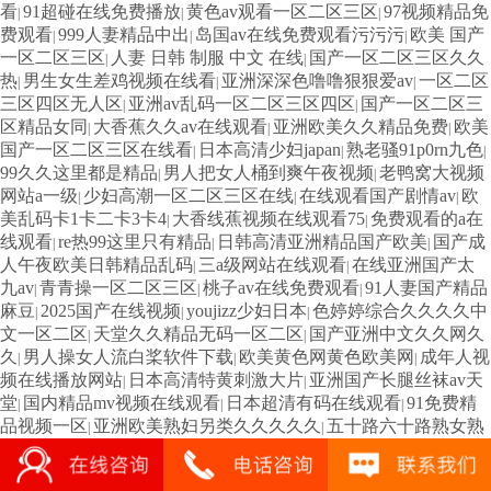
看
91超碰在线免费播放
黄色av观看一区二区三区
97视频精品免
|
|
|
费观看
999人妻精品中出
岛国av在线免费观看污污污
欧美 国产
|
|
|
一区二区三区
人妻 日韩 制服 中文 在线
国产一区二区三区久久
|
|
热
男生女生差鸡视频在线看
亚洲深深色噜噜狠狠爱av
一区二区
|
|
|
三区四区无人区
亚洲av乱码一区二区三区四区
国产一区二区三
|
|
区精品女同
大香蕉久久av在线观看
亚洲欧美久久精品免费
欧美
|
|
|
国产一区二区三区在线看
日本高清少妇japan
熟老骚91p0rn九色
|
|
|
99久久这里都是精品
男人把女人桶到爽午夜视频
老鸭窝大视频
|
|
网站a一级
少妇高潮一区二区三区在线
在线观看国产剧情av
欧
|
|
|
美乱码卡1卡二卡3卡4
大香线蕉视频在线观看75
免费观看的a在
|
|
线观看
re热99这里只有精品
日韩高清亚洲精品国产欧美
国产成
|
|
|
人午夜欧美日韩精品乱码
三a级网站在线观看
在线亚洲国产太
|
|
九av
青青操一区二区三区
桃子av在线免费观看
91人妻国产精品
|
|
|
麻豆
2025国产在线视频
youjizz少妇日本
色婷婷综合久久久久中
|
|
|
文一区二区
天堂久久精品无码一区二区
国产亚洲中文久久网久
|
|
久
男人操女人流白桨软件下载
欧美黄色网黄色欧美网
成年人视
|
|
|
频在线播放网站
日本高清特黄刺激大片
亚洲国产长腿丝袜av天
|
|
堂
国内精品mv视频在线观看
日本超清有码在线观看
91免费精
|
|
|
品视频一区
亚洲欧美熟妇另类久久久久久
五十路六十路熟女熟
|
|
女
亚洲狠狠婷婷久久综合
美女摸自己下面出白浆的视频
青青青
|
|
|
青午夜手机视频
天天摸天天操天天操
免费看日本特黄特色
2020
|
|
|