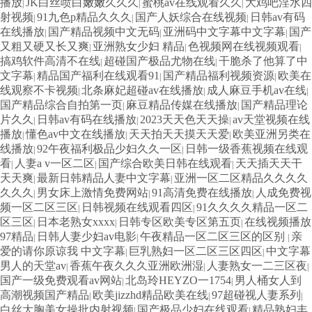
播放
JK白丝喷白嫩嫩久久久
蜜桃av在线观看久久
大鸡吧淫水四
|
|
|
射视频
91九色p精品久久久
国产人妖综合在线视频
日韩av有码
|
|
|
在线播放
国产精品视频中文无码
亚洲码中文字幕中文字幕
国产
|
|
|
又粗又硬又长又爽
亚洲熟女少妇 精品
色视频网在线视频观看
|
|
|
搞鸡软件高清不在线
超碰国产极品尤物在线
干脆杀了他算了中
|
|
文字幕
精品国产福利在线观看91
国产精品福利视频资源
欧美在
|
|
|
线观察不卡视频
北条麻妃超碰av在线播放
成人麻豆手机av在线
|
|
|
国产精品综合自拍第一页
麻豆精品传媒在线播放
国产精品理论
|
|
片久久
日韩av有码在线播放
2023天天色天天操
av天堂视频在线
|
|
|
播放
懂色av中文在线播放
天天拍天天摸天天爱
欧美亚洲另类在
|
|
|
线播放
92午夜福利极品少妇久久一区
日韩一级香蕉视频在线观
|
|
看
人妻a v一区二区
国产综合欧美日韩在线观看
天天插天天干
|
|
|
天天爽
最新日韩精品人妻中文字幕
亚洲一区二区精品久久久久
|
|
久久久
男女床上激情免费网站
91高清免费在线播放
人成免费视
|
|
|
频一区二区三区
日韩视频在线观看四区
91久久久久精品一区二
|
|
区三区
日本老熟女xxxx
日韩专区欧美专区第五页
在线视频播放
|
|
|
97精品
日韩人妻少妇av电影
午夜精品一区二区三区的区别
亲
|
|
|
爱的请你原谅我 中文字幕
巨乳熟妇一区二区三区四区
中文字幕
|
|
男人的天堂av
香蕉午夜久久久亚洲欧洲湿
人妻熟女一二三区夜
|
|
|
国产一级免费观看av网站
北岛玲HEYZO一1754
男人桶女人到
|
|
高潮视频国产精品
欧美jizzhd精品欧美在线
97超碰视人妻系列
|
|
|
白丝大胸美女操批内射视频
国产极品少妇在线观看
精品熟妇丰
|
|