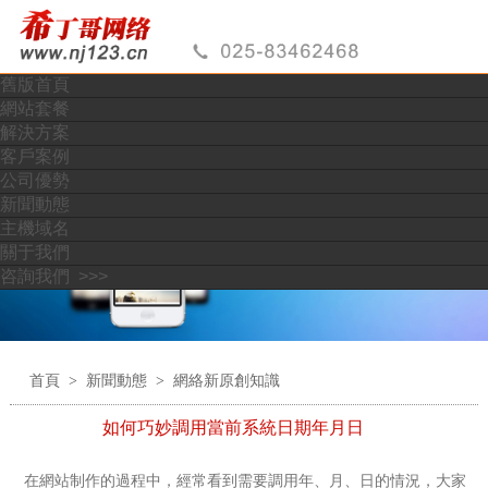
加勒比人妻av系列专区,白洁少妇一区二区麻豆,亚洲在线电影第
一区,亚洲欧美日韩人妻一区二区三区,自拍偷拍亚洲中文字幕,久
久久久久久久久久无,夜晚男人18app在线,超级碰碰碰97免费视
频,久久久久久久极品人妻
舊版首頁
網站套餐
解決方案
客戶案例
公司優勢
新聞動態
主機域名
關于我們
咨詢我們 >>>
首頁
>
新聞動態
>
網絡新原創知識
如何巧妙調用當前系統日期年月日
在網站制作的過程中，經常看到需要調用年、月、日的情況，大家