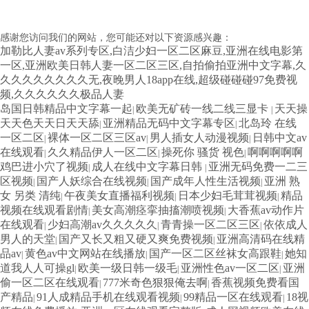
感谢您访问我们的网站，您可能还对以下资源感兴趣：
加勒比人妻av系列专区,白洁少妇一区二区麻豆,亚洲在线电影第
一区,亚洲欧美日韩人妻一区二区三区,自拍偷拍亚洲中文字幕,久
久久久久久久久久无,夜晚男人18app在线,超级碰碰碰97免费视
频,久久久久久久极品人妻
岛国日韩精品中文字幕一起
欧美无矿砖一线二线三显卡
天天操
|
|
天天色天天日天天舔
亚洲精品无码中文字幕专区
北岛玲 在线
|
|
一区二区
裸体一区二区三区av
男人插女人动漫视频
日韩中文av
|
|
|
在线观看
久久精品伊人一区二区
操死你 骚货 视色
啊啊啊啊啊
|
|
|
鸡巴进小穴了视频
成人在线中文字幕日韩
亚洲无码免费一二三
|
|
区视频
国产人妖综合在线视频
国产成年人性生活视频
亚洲 熟
|
|
|
女 另类 清纯
午夜美女直播福利视频
日本少妇毛茸茸视频
精品
|
|
|
视频在线观看剧情
美女高潮痉挛抽搐潮喷视频
大香蕉av动作片
|
|
在线观看
少妇高潮av久久久久久
青青操一区二区三区
依依成人
|
|
|
男人的天堂
国产又长又粗又硬又爽免费视频
亚洲高清码在线精
|
|
品av
黄色av中文网站在线播放
国产一区二区丝袜女高跟鞋
她知
|
|
|
道我人人可操gl
欧美一级日韩一级毛
亚洲性色av一区二区
亚洲
|
|
|
偷一区二区在线观看
777米奇色狠狠俺去啊
香蕉视频免费看国
|
|
产精品
91人成精品手机在线观看视频
99精品一区在线观看
18视
|
|
|