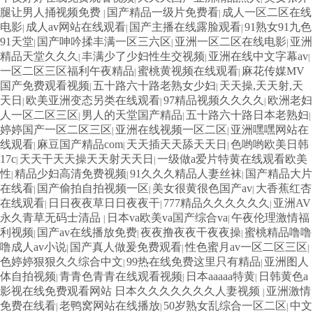
腿让男人捅视频免费
国产精品一级片免费看
成人一区二区在线
|
|
电影
成人av网站在线观看
国产主播在线露脸观看
91熟女91九色
|
|
|
91天堂
国产呻吟揉丰满一区三六区
亚洲一区二区在线电影
亚洲
|
|
|
精品天堂久久久
丰满少了少妇性生交视频
亚洲在线中文字幕av
|
|
|
一区二区三区福利午夜精品
蜜桃黄视频在线观看
麻花传媒MV
|
|
国产免费观看视频
五十路六十路老熟女少妇
天天操,天天射,天
|
|
天日
欧美亚洲变态另类在线观看
97精品视频久久久久
欧洲老妇
|
|
|
人一区二区三区
男人的天堂国产精品
五十路六十路日本老熟妇
|
|
|
婷婷国产一区二区三区
亚洲在线视频一区二区
亚洲嘿嘿网站在
|
|
线观看
麻豆国产精品com
天天插天天舔天天日
色哟哟欧美日韩
|
|
|
17c
天天干天天操天天射天天日
一级做a爱片特黄在线观看欧美
|
|
性
精品少妇高清免费视频
91久久久精品人妻丝袜
国产精品大片
|
|
|
在线看
国产偷拍自拍视频一区
美女很黄很色国产av
大香蕉红杏
|
|
|
在线观看
日日夜夜草日日夜夜干
777精品久久久久久久
亚洲AV
|
|
|
永久青草无码士清品
日本va欧美va国产综合va
午夜伦理激情福
|
|
利视频
国产av在线播放免费
夜夜撸夜夜干夜夜操
蜜桃精品噜噜
|
|
|
噜成人av小说
国产真人做爰免费观看
性色蜜月av一区二区三区
|
|
|
色婷婷狠狠久久综合中文
99热在线免费这里只有精品
亚洲图人
|
|
体自拍视频
青青色青青在线观看视频
日本aaaaa特黄
日韩黄色a
|
|
|
影视在线免费观看网站 日本久久久久久久久人妻视频
亚洲激情
|
免费在线看
老鸭窝网站在线播放
50岁熟女乱综合一区二区
中文
|
|
|