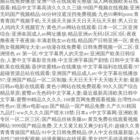
频在线免费播放
亚洲一区在线观看完整版
成人网视频欧美在线
|
|
观看
精品中文字幕高清久久久久三级
99国产视频在线视频
亚洲
|
|
|
无码国产视频精品
60分钟没遮没挡免费视频
九色91蝌蚪porn
青
|
|
|
青青国产视频手机
天天插天天操天天日天天玩天天射
男人日女
|
|
人鸡鸡天天视频官方
黄色片av网站在线观看
日本一区二区亚洲
|
|
综合
亚洲各国成人av网址播放
精品亚洲av无码1区2区3区
夜夜
|
|
|
撸夜夜干夜夜操
丰满老熟女av在线
精品国产日韩亚洲一区
黄色
|
|
|
熟女视频网址大全
av动漫在线免费看
日韩免费视频一区二区
亚
|
|
|
洲情色 av 第一区
中文字幕男人的天堂av
亚洲国产欧美日韩综
|
|
合
人妻中文字幕影音先锋
中文亚洲字幕国产剧情
日韩中文字幕
|
|
|
欧美在线视频
葵伊吹蜜桃av在线播放
中文字幕福利在线观看
97
|
|
|
超碰资源总站在线观看
亚洲国产精品成人av
中文字幕在线播放
|
|
97
亚洲国产精品一区二区制服
天天日天天干天天啪天天射
最新
|
|
|
日韩av电影在线观看
黄色小网站在线免费观看
99久久国产综合
|
|
精品草原
蜜臀av无色码中文字幕人妻
最近最新高清欧美日韩中
|
|
文字幕
蜜臀99精品久久久久
168黄页网免费观看视频
台湾性dvd
|
|
|
性色av
亚洲av电影app
国产精品一国产精品免费
久产久91精国
|
|
|
九品打
ww久久久久国产喷水18禁
日本a v中文字幕网
亚洲欧美
|
|
|
专区一区二区三区
国产精品丝袜美腿av
黄页免费在线观看视频
|
|
网站
9999国产精品免费
又大又黄又粗又爽少妇毛片
超碰久久青
|
|
|
青青青操国产精品
91中文日韩免费精品
伊人中文在线最新版
人
|
|
|
与性口牲恔配视频
动漫黄网站在线观看
男女鸡巴毛搞逼视频
少
|
|
|