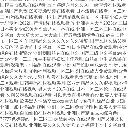
国模自拍视频在线观看
五月婷婷六月久久久
一级视频在线观看
|
|
高清国产免费
69黄视频动漫在线观看
日本激情在线看一区二区
|
|
三区
污视频在线观看一区
国产精品视频自拍一区
丰满少妇人妻
|
|
|
无码专区
2022国产情侣在线视频播放
亚洲男人天堂2025av
三级
|
|
|
日本美女少妇99
大香蕉尹人一本在线
亚洲一区二区三区在线中
|
|
文字幕
天天草天天日天天舔
国产最新激情情色在线
av自拍偷
|
|
|
拍一区二区
午夜精品久久久久久久久久蜜臀
国产又粗又猛又爽
|
|
又黄的视
最近的中文字幕一区二区
日本精品在线免费观看
亚洲
|
|
|
综合在线蜜臀av
亚洲制服丝袜在线中文
国产三级中文字幕av
亚
|
|
|
洲av不卡一二三
玩弄丰满熟妇班主任老师
白丝高中生被靠操在
|
|
观看
深夜老司机福利在线观看
亚洲国产长腿丝袜av天堂
玩儿女
|
|
|
人操逼大片儿
尤物福利视频一区二区
91在线成人免费观看
av色
|
|
|
综合久久天堂av…
紫川动漫在线观看免费完整版
蜜桃系列一区
|
|
二区观看
日韩精品在线视频美月
69亚洲精品久久久蜜桃
我不卡
|
|
|
亚洲视频在线视频
男人天堂2017在线
日本一区二区伦理在线观
|
|
看
又粗又爽视频在线观看
可以免费直接观看的av
欧美人妻丰满
|
|
|
在线视频
欧美黑人性猛交xxxxx
巨大屁股女教师极品白嫩少妇
|
|
|
亚洲一点不卡福利视频
亚洲一区二区免费视频啊
欧美人妻丰满
|
|
在线视频
自拍偷拍在线福利视频
亚洲国产精品成人综合色
|
|
|
77777色婷婷av一区二区三
瑟瑟瑟网站在线观看
国产又粗又长
|
|
又黄在线视频
亚洲欧美久久久久女优
五月婷婷丁香中文字幕亚
|
|