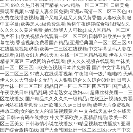
二区
99久久热只有国产精品
www精品一区二区三区
日韩美免
|
|
|
费观看视频
97精品人妻全国免费
亚洲av高清一区二区三区色
91
|
|
|
免费在线播放视频
国产又粗又猛又大爽又黄香借
人妻欧美制服
|
|
中文字幕
欧美黑人a级免费观看
蜜桃午夜婷婷综合狠狠精品
久
|
|
|
久久久久久黄片免费
她知道我人人可操gl
成人区精品一区二区
|
|
毛片不卡
欧美视频在线观看一区二区三区
日韩亚洲欧美中文字
|
|
幕在线
香蕉视频免费看国产精品
亚洲经典国产一区二区三区
91
|
|
|
在线播放视频观看
欧美一二三区在线视频
中文字幕乱码人妻在
|
|
线观看
91熟女91九色91天堂
在线一区三区精品视频
伊在人亚洲
|
|
|
精品区麻豆
三a级网站在线观看
伊人久久视频在线观看
丝袜美
|
|
|
腿一区二区三区jk
欧美色视频日本片免费看
国产中文字幕精品
|
|
一区二区三区
97成人在线观看视频
午夜福利一级片啪啪啪
无码
|
|
|
伊人久久大杳蕉中文无码
人人狠狠综合久久综合88亚洲
日韩人
|
|
妻丝袜一区二区三区
精品日产一匹二匹三匹四匹五匹
国产成人
|
|
午夜欧美日韩精品乱码
揉老熟女老熟妇aaa
超薄丝袜美腿一二三
|
|
区在线播放
国产精品久久久久久一级精品
在线亚洲视频免费看
|
|
|
av网站在线看免费
亚洲欧洲久久av日日更新
成年大片免费视频
|
|
播放二级
女的舔女人的逼逼视频黄片
中文在线天堂中文在线天
|
|
堂
日韩av有码在线播放
中文字幕欧美人妻精品精品
欧美一区二
|
|
|
区三区美女
日韩激情小说在线播放
99精品视频在线播放3
亚洲
|
|
|
国产综合激情在线
国产大全韩国亚洲一区二区三区
av天堂中文
|
|