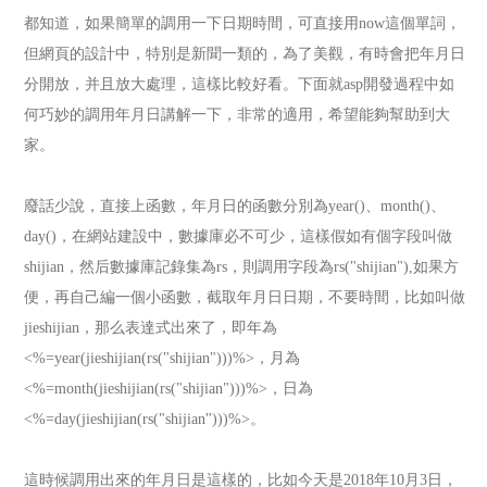
都知道，如果簡單的調用一下日期時間，可直接用now這個單詞，
但網頁的設計中，特別是新聞一類的，為了美觀，有時會把年月日
分開放，并且放大處理，這樣比較好看。下面就asp開發過程中如
何巧妙的調用年月日講解一下，非常的適用，希望能夠幫助到大
家。
廢話少說，直接上函數，年月日的函數分別為year()、month()、
day()，在網站建設中，數據庫必不可少，這樣假如有個字段叫做
shijian，然后數據庫記錄集為rs，則調用字段為rs("shijian"),如果方
便，再自己編一個小函數，截取年月日日期，不要時間，比如叫做
jieshijian，那么表達式出來了，即年為
<%=year(jieshijian(rs("shijian")))%>，月為
<%=month(jieshijian(rs("shijian")))%>，日為
<%=day(jieshijian(rs("shijian")))%>。
這時候調用出來的年月日是這樣的，比如今天是2018年10月3日，