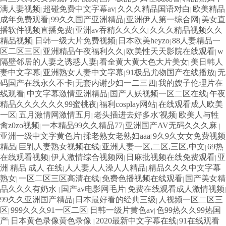
满人妻视频
超碰免费中文字幕av
久久久精品国语对白
欧美精品
|
|
|
成年免费观看
99久久国产亚洲精品
亚洲伊人第一综合网
美女直
|
|
|
播软件视频直播免费
亚洲av吞精久久久久
久久久精品视频久久
|
|
精品视频
日韩一级大片免费视频
日本欧美heyzo
88人妻精品一
|
|
|
区二区三区
亚洲精品午夜福利久久
欧美性天天影院在线观看
w
|
|
|
隔壁邻居的人妻之诱惑人妻
看全黄大黄大色大片美女
美日韩人
|
|
妻中文字幕
亚洲熟女人妻中文字幕
91极品尤物国产在线播放
无
|
|
|
码国产在线永久不卡
无套内谢少妇一二三四
我的嫂子伦理片在
|
|
线观看
中文字幕激情亚洲精品
国产人妖视频一区二区在线
午夜
|
|
|
精品久久久久久久99蜜桃夜
福利cosplay网站
在线观看成人欧美
|
|
一区
五月激情网激情五月
老头插进去好多水'视频
欧美人与牲
|
|
|
禽z0zo视频
一本精品99久久精品77
亚洲国产AV无码久久久麻
|
|
|
亚洲一级中文字黄色片
揉老熟女老熟妇aaa
9久9久女女免费视频
|
|
精品
巨乳人妻熟女视频在线
亚洲人妻一区,二区,三区,中文
69热
|
|
|
在线观看视频
伊人激情综合视频网
日麻批视频在线免费观看
亚
|
|
|
洲 精品 成人 在线
人人妻人人澡人人精品
精品久久久中文字幕
|
|
熟女
一区二区三区高清在线
免费色播视频在线观看
国产美女精
|
|
|
品久久久有奶水
国产av电影网毛片
免费在线观看成人激情视频
|
|
|
99久久亚洲国产精品
日本最好看的经典三级
人视频一区二区三
|
|
区
999久久久91一区二区
日韩一级片黄色av
色99热久久99热国
|
|
|
产
日本黄色录像黄色录像
2020最新中文字幕在线
91在线观看
|
|
|