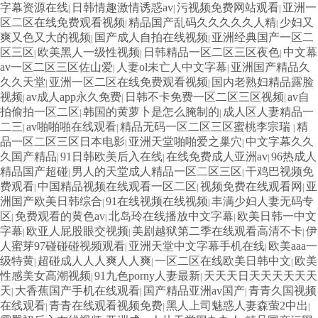
字幕资源在线
日韩情趣激情诱惑av
污视频免费网站观看
亚洲一
|
|
|
区二区在线免费观看视频
精品国产乱码久久久久久人精
少妇又
|
|
爽又色又大的视频
国产成人自拍在线视频
亚洲经典国产一区二
|
|
区三区
欧美黑人一级性视频
日韩精品一区二区三区夜色
中文幕
|
|
|
av一区二区三区佐山爱
人妻ol未亡人中文字幕
亚洲国产精品久
|
|
久久天堂
亚洲一区二区在线免费观看视频
国内老熟妇精品露脸
|
|
视频
av成人app永久免费
日韩不卡免费一区二区三区视频
av自
|
|
|
拍偷拍一区二区
韩国的黄萝卜是怎么腌制的
成人区人妻精品一
|
|
二三
av啪啪啪在线观看
精品无码一区二区三区蜜桃李宗瑞
精
|
|
|
品一区二区三区日本电影
亚洲天堂啪啪爱之巢穴
中文字幕久久
|
|
久国产精品
91日韩欧美后入在线
在线免费成人亚洲av
96热成人
|
|
|
精品国产超碰
男人的天堂成人精品一区二区三区
干鸡巴视频免
|
|
费观看
中国精品视频在线观看一区二区
视频免费在线观看网
亚
|
|
|
洲国产欧美日韩综合
91在线视频在线视频
丰满少妇人妻无码专
|
|
区
免费观看的黄色av
北岛玲在线播放中文字幕
欧美日韩一中文
|
|
|
字幕
欧亚人屁股眼交视频
美剧越狱第二季在线观看高清不卡
伊
|
|
|
人蜜芽97碰碰碰视频观看
亚洲天堂中文字幕手机在线
欧美aaa一
|
|
级特黄
超碰成人人人爽人人爽
一区二区在线欧美日韩中文
欧美
|
|
|
性感美女高潮视频
91九色porny人妻最新
天天天日天天天天天天
|
|
天
大香蕉国产手机在线观看
国产精品亚洲av国产
青青久国视频
|
|
|
在线观看
青青在线观看视频免费
黑人上司魅惑人妻森萤2中出
|
|
|