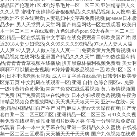
精品国产伦理片1区2区
好吊毛片一区二区三区
亚洲精品伊人久
|
|
久久大香
蜜桃午夜婷婷综合狠狠精品
久久精品视频女人按摩
亚
|
|
|
洲欧洲不卡在线观看
人妻熟妇中文字幕免费视频
japanese日本极
|
|
品少妇
男人天堂男人天堂网
国产精品网站一区在线观看
欧美日
|
|
|
本一区二区三区在线观看
九色91蝌蚪porn
92大香蕉一区二区三
|
|
区
精品一区在线观看中文字幕
在线免费观看日韩欧美国产片
最
|
|
|
近2018人妻少妇诱惑
久久99久久久999精品
97av人人妻人人澡
|
|
人人爽
97人妻人人做人碰人人爽一二
免费看黄片免费看视频
91
|
|
|
精品视频在线网站
亚洲国产精品久久久天堂
国产99热这里有精
|
|
品
青青青青草视频在线播放
扒开黑森林福利视频免费看
美女啊
|
|
|
啊啊不可以插进去视频
99婷婷香蕉极品视频一区
欧美1区 2区 3
|
|
区
日本丰满老熟女视频
成人中文字幕在线高清
日韩专区欧美专
|
|
|
区第五页
中文乱码在线观看一区
亚洲 自拍 色综合图区av
免费
|
|
|
一级特黄特色黄录像
青青艹免费在线观看视频
黄片激情视频国
|
|
产免费
国产免费高清av在线播放
日本少妇极度色诱视频
午夜激
|
|
|
情精品视频免费播放网站
天天搡天天狠天干天
亚洲va在线va天
|
|
堂
精品国精品国自产在产国产
麻豆人妻av天天澡夜夜爽
国产无
|
|
|
套白浆一区二区三区四区
亚洲精品一区二区三区av
91久久久视
|
|
频免费在线观看
偷拍亚洲图片欧美另类
午夜一分钟视频免费在
|
|
线观看
日本一本中文字幕在线
亚洲一级精品久久久蜜桃
在线视
|
|
|
频一区二区三区观看
天天插天天干天天爽
国产九色视频在线观
|
|