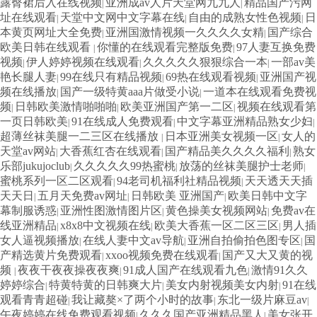
露臀裙后入在线视频
亚洲成av人片天堂网九九人
精品国产污网
|
|
址在线观看
天堂中文网中文字幕在线
自由的成熟女性色视频
日
|
|
|
本黄页网址大全免费
亚洲国激情视频一久久久久女精
国产综合
|
|
欧美日韩在线观看
你懂的在线观看完整版免费
97人妻互换免费
|
|
视频
伊人婷婷视频在线观看
久久久久久狠狠综合一本
一部av美
|
|
|
艳长腿人妻
99在线只有精品视频
69热在线观看视频
亚洲国产视
|
|
|
频在线播放
国产一级特黄aaa片做受小说
一道本在线观看免费视
|
|
频
日韩欧美激情啪啪啪
欧美亚洲国产第一二区
视频在线观看第
|
|
|
一页日韩欧美
91在线成人免费观看
中文字幕亚洲精品熟女少妇
|
|
|
超薄丝袜美腿一二三区在线播放
日本亚洲美女视频一区
女人的
|
|
天堂av网站
大香蕉红杏在线观看
国产精品美久久久久福利
熟女
|
|
|
乐部jukujoclub
久久久久久99热蜜桃
放荡的丝袜美腿护士老师
|
|
|
蜜桃系列一区二区观看
94老司机福利社精品视频
天天透天天插
|
|
天天日
五月天免费av网址
日韩欧美 亚洲国产
欧美日韩中文字
|
|
|
幕制服诱惑
亚洲性图激情图片区
黄色操美女视频网站
免费av在
|
|
|
线亚洲精品
x8x8中文视频在线
欧美大香蕉一区二区三区
男人插
|
|
|
女人逼视频播放
在线人妻中文av导航
亚洲自拍偷拍色图专区
国
|
|
|
产精选黄片免费观看
xxoo视频免费在线观看
国产又大又黄的视
|
|
频
夜夜干夜夜操夜夜爽
91成人国产在线观看九色
激情91久久
|
|
|
婷婷综合
特黄特黄的日韩爽大片
美女内射视频美女内射
91在线
|
|
|
观看青青超碰
我让藏獒×了两个小时的故事
东北一级片麻豆av
|
|
|
午夜婷婷在线免费观看视频
久久久国产亚洲精品黑人
美女张开
|
|