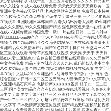
女少妇高潮喷水
在线一区二区三区高清视频
久久久久精品国产
|
|
99久久综合
91成人在线观看免费
天天做天天摸天天爽欧美一区
|
|
|
亚洲中文字幕aⅴ天堂精品
老鸭窝网站在线播放
免费看日本特黄
|
|
特色
欧美黄色录像免费看
色av中文字幕第一页
一区二区啪视频
|
|
|
在线观看
亚洲欧洲日本韩国精品
老头鸡巴操老太骚逼
69亚洲精
|
|
|
品久久久蜜桃
99久久亚洲国产精品
淫色网夜色天堂av在线
国产
|
|
|
在线小视频你懂的
韩国免费一级a一片在线
日韩一二区内射电
|
|
影
333kkkk·com99久久
777米奇色狠狠俺去啊
日本在线观看香蕉
|
|
|
视频色
国产精品理论片久久
美剧越狱第二季在线观看高清不卡
|
|
|
亚洲精品久久激情国产片
国产91色婷婷手机在线
天堂网一区二
|
|
区三区在线观看
青青草原亚洲在线视频
天天操 天天干 天天搞
|
|
|
熟妇人妻二区桃色av
自偷自拍三级视频在线观看
99久久无色码
|
|
中文字幕免费
精品人妻丝袜久久久久九色
乱码熟妇人妻中文字
|
|
幕久
97精品人妻全国免费
超级黄的有肉视频在线观看
中文字字
|
|
|
幕在线中文乱码2019
亚洲熟妇av乱码最美情侣版
亚洲 自拍 色
|
|
综合图区av
日韩一区二区三区无码av
人妻伊织凉子中文字幕
久
|
|
|
久亚洲精品石原莉奈
色情按摩XXXXXX视频
桔子av一区二区
|
|
三区
国产美女精品久久久有奶水
69热在线观看视频
色噜噜人妻
|
|
|
av中文字幕
中文字幕99精品一区
亚洲精品无码中文字幕专区
国
|
|
|
产一区二区三区精品女同
麻豆精品传媒在线播放
制服乱伦强奸
|
|
中文字幕
日本激情床震无遮掩视频
国产精品无码国模私拍视频
|
|
|
欧美成人免费观看在线看
把鸡鸡伸进去的视频
亚洲午夜av一区
|
|